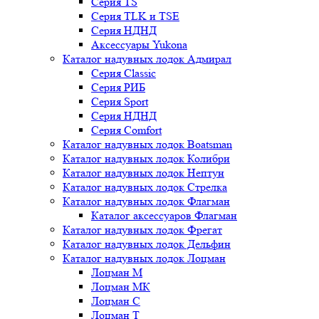
Серия TS
Серия TLK и TSE
Серия НДНД
Аксессуары Yukona
Каталог надувных лодок Адмирал
Серия Classic
Серия РИБ
Серия Sport
Серия НДНД
Серия Comfort
Каталог надувных лодок Boatsman
Каталог надувных лодок Колибри
Каталог надувных лодок Нептун
Каталог надувных лодок Стрелка
Каталог надувных лодок Флагман
Каталог аксессуаров Флагман
Каталог надувных лодок Фрегат
Каталог надувных лодок Дельфин
Каталог надувных лодок Лоцман
Лоцман М
Лоцман МК
Лоцман С
Лоцман Т