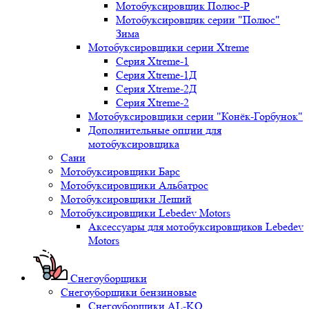
Мотобуксировщик Полюс-Р
Мотобуксировщик серии "Полюс"
Зима
Мотобуксировщики серии Xtreme
Серия Xtreme-1
Серия Xtreme-1Д
Серия Xtreme-2Д
Серия Xtreme-2
Мотобуксировщики серии "Конёк-Горбунок"
Дополнительные опции для
мотобуксировщика
Сани
Мотобуксировщики Барс
Мотобуксировщики Альбатрос
Мотобуксировщики Леший
Мотобуксировщики Lebedev Motors
Аксессуары для мотобуксировщиков Lebedev
Motors
Снегоуборщики
Снегоуборщики бензиновые
Снегоуборщики AL-KO