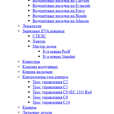
Водомётные насадки на Chrysler
Водомётные насадки на Evinrude
Водомётные насадки на Force
Водомётные насадки на Honda
Водомётные насадки на Johnson
Держатели
Защитные EVA коврики
СТЕЛС
Хантер
Мастер лодок
Eva ковры Proff
Eva ковры Standart
Канистры
Клапана воздушные
Коврик-вкладыш
Контроллеры газа-реверса
Трос управления C2
Трос управления C5
Трос управления C8 (ЕС 133) Red
Трос управления C8
Трос управления C14
Кранцы
Литьевые детали