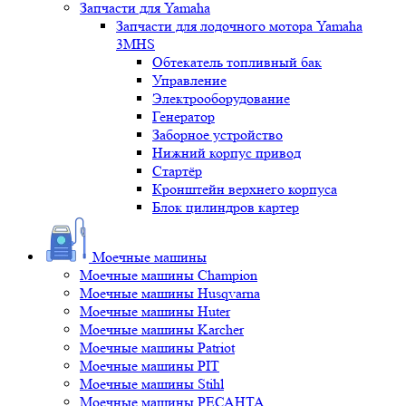
Запчасти для Yamaha
Запчасти для лодочного мотора Yamaha
3MHS
Обтекатель топливный бак
Управление
Электрооборудование
Генератор
Заборное устройство
Нижний корпус привод
Стартёр
Кронштейн верхнего корпуса
Блок цилиндров картер
Моечные машины
Моечные машины Champion
Моечные машины Husqvarna
Моечные машины Huter
Моечные машины Karcher
Моечные машины Patriot
Моечные машины PIT
Моечные машины Stihl
Моечные машины РЕСАНТА