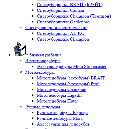
Снегоуборщики BRAIT (БРАЙТ)
Снегоуборщики Caiman
Снегоуборщики Champion (Чемпион)
Снегоуборщики Gardenpro
Снегоуборщики электрические
Снегоуборщики AL-KO
Снегоуборщики Champion
Зимная рыбалка
Электроледобуры
Электроледобуры Mora Strikemaster
Мотоледобуры
Мотоледобуры (мотобуры) BRAIT
Мотоледобуры (мотобуры) Profi
Мотоледобуры Champion
Мотоледобуры Higashi
Мотоледобуры Huter
Ручные ледобуры
Ручные ледобуры Барнаул
Ручные ледобуры Mora
Аксессуары для ледорубов