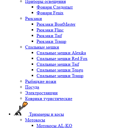
Приборы освещения
Фонари Следопыт
Фонари Fenix
Рюкзаки
Рюкзаки BoatMaster
Рюкзаки Flinc
Рюкзаки Taif
Рюкзаки Tramp
Спальные мешки
Спальные мешки Alexika
Спальные мешки Red Fox
Спальные мешки Taif
Спальные мешки Tengu
Спальные мешки Tramp
Рыбацкие ножи
Посуда
Электростанции
Коврики туристические
Триммеры и косы
Мотокосы
Мотокосы AL-KO