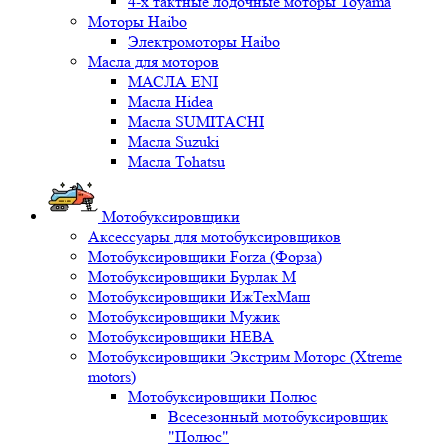
4-х тактные лодочные моторы Toyama
Моторы Haibo
Электромоторы Haibo
Масла для моторов
МАСЛА ENI
Масла Hidea
Масла SUMITACHI
Масла Suzuki
Масла Tohatsu
Мотобуксировщики
Аксессуары для мотобуксировщиков
Мотобуксировщики Forza (Форза)
Мотобуксировщики Бурлак М
Мотобуксировщики ИжТехМаш
Мотобуксировщики Мужик
Мотобуксировщики НЕВА
Мотобуксировщики Экстрим Моторс (Xtreme
motors)
Мотобуксировщики Полюс
Всесезонный мотобуксировщик
"Полюс"