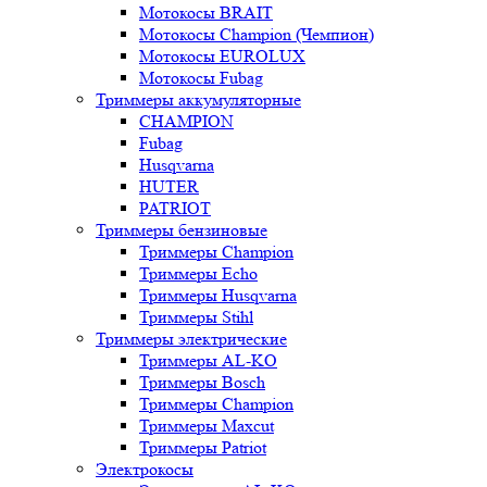
Мотокосы BRAIT
Мотокосы Champion (Чемпион)
Мотокосы EUROLUX
Мотокосы Fubag
Триммеры аккумуляторные
CHAMPION
Fubag
Husqvarna
HUTER
PATRIOT
Триммеры бензиновые
Триммеры Champion
Триммеры Echo
Триммеры Husqvarna
Триммеры Stihl
Триммеры электрические
Триммеры AL-KO
Триммеры Bosch
Триммеры Champion
Триммеры Maxcut
Триммеры Patriot
Электрокосы