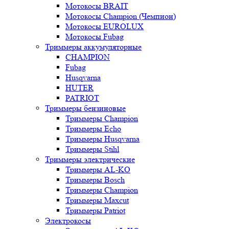
Мотокосы BRAIT
Мотокосы Champion (Чемпион)
Мотокосы EUROLUX
Мотокосы Fubag
Триммеры аккумуляторные
CHAMPION
Fubag
Husqvarna
HUTER
PATRIOT
Триммеры бензиновые
Триммеры Champion
Триммеры Echo
Триммеры Husqvarna
Триммеры Stihl
Триммеры электрические
Триммеры AL-KO
Триммеры Bosch
Триммеры Champion
Триммеры Maxcut
Триммеры Patriot
Электрокосы