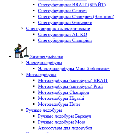
Снегоуборщики BRAIT (БРАЙТ)
Снегоуборщики Caiman
Снегоуборщики Champion (Чемпион)
Снегоуборщики Gardenpro
Снегоуборщики электрические
Снегоуборщики AL-KO
Снегоуборщики Champion
Зимная рыбалка
Электроледобуры
Электроледобуры Mora Strikemaster
Мотоледобуры
Мотоледобуры (мотобуры) BRAIT
Мотоледобуры (мотобуры) Profi
Мотоледобуры Champion
Мотоледобуры Higashi
Мотоледобуры Huter
Ручные ледобуры
Ручные ледобуры Барнаул
Ручные ледобуры Mora
Аксессуары для ледорубов