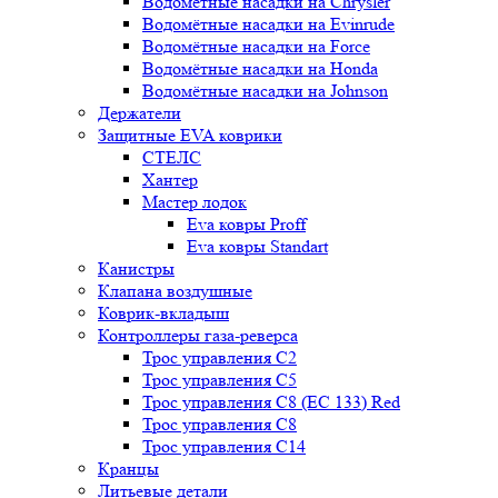
Водомётные насадки на Chrysler
Водомётные насадки на Evinrude
Водомётные насадки на Force
Водомётные насадки на Honda
Водомётные насадки на Johnson
Держатели
Защитные EVA коврики
СТЕЛС
Хантер
Мастер лодок
Eva ковры Proff
Eva ковры Standart
Канистры
Клапана воздушные
Коврик-вкладыш
Контроллеры газа-реверса
Трос управления C2
Трос управления C5
Трос управления C8 (ЕС 133) Red
Трос управления C8
Трос управления C14
Кранцы
Литьевые детали