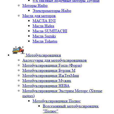
4-х тактные лодочные моторы Toyama
Моторы Haibo
Электромоторы Haibo
Масла для моторов
МАСЛА ENI
Масла Hidea
Масла SUMITACHI
Масла Suzuki
Масла Tohatsu
Мотобуксировщики
Аксессуары для мотобуксировщиков
Мотобуксировщики Forza (Форза)
Мотобуксировщики Бурлак М
Мотобуксировщики ИжТехМаш
Мотобуксировщики Мужик
Мотобуксировщики НЕВА
Мотобуксировщики Экстрим Моторс (Xtreme
motors)
Мотобуксировщики Полюс
Всесезонный мотобуксировщик
"Полюс"