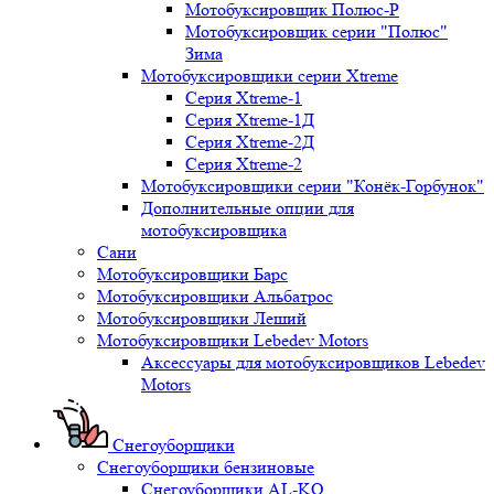
Мотобуксировщик Полюс-Р
Мотобуксировщик серии "Полюс"
Зима
Мотобуксировщики серии Xtreme
Серия Xtreme-1
Серия Xtreme-1Д
Серия Xtreme-2Д
Серия Xtreme-2
Мотобуксировщики серии "Конёк-Горбунок"
Дополнительные опции для
мотобуксировщика
Сани
Мотобуксировщики Барс
Мотобуксировщики Альбатрос
Мотобуксировщики Леший
Мотобуксировщики Lebedev Motors
Аксессуары для мотобуксировщиков Lebedev
Motors
Снегоуборщики
Снегоуборщики бензиновые
Снегоуборщики AL-KO