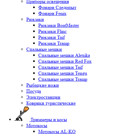
Приборы освещения
Фонари Следопыт
Фонари Fenix
Рюкзаки
Рюкзаки BoatMaster
Рюкзаки Flinc
Рюкзаки Taif
Рюкзаки Tramp
Спальные мешки
Спальные мешки Alexika
Спальные мешки Red Fox
Спальные мешки Taif
Спальные мешки Tengu
Спальные мешки Tramp
Рыбацкие ножи
Посуда
Электростанции
Коврики туристические
Триммеры и косы
Мотокосы
Мотокосы AL-KO