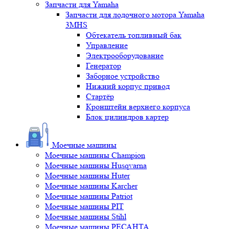
Запчасти для Yamaha
Запчасти для лодочного мотора Yamaha
3MHS
Обтекатель топливный бак
Управление
Электрооборудование
Генератор
Заборное устройство
Нижний корпус привод
Стартёр
Кронштейн верхнего корпуса
Блок цилиндров картер
Моечные машины
Моечные машины Champion
Моечные машины Husqvarna
Моечные машины Huter
Моечные машины Karcher
Моечные машины Patriot
Моечные машины PIT
Моечные машины Stihl
Моечные машины РЕСАНТА