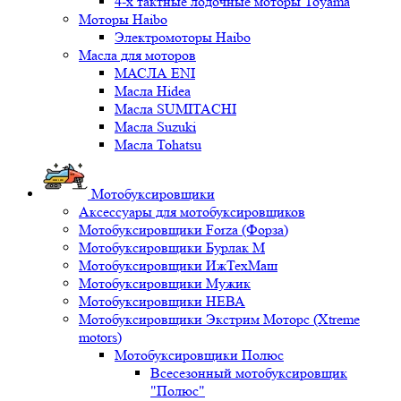
4-х тактные лодочные моторы Toyama
Моторы Haibo
Электромоторы Haibo
Масла для моторов
МАСЛА ENI
Масла Hidea
Масла SUMITACHI
Масла Suzuki
Масла Tohatsu
Мотобуксировщики
Аксессуары для мотобуксировщиков
Мотобуксировщики Forza (Форза)
Мотобуксировщики Бурлак М
Мотобуксировщики ИжТехМаш
Мотобуксировщики Мужик
Мотобуксировщики НЕВА
Мотобуксировщики Экстрим Моторс (Xtreme
motors)
Мотобуксировщики Полюс
Всесезонный мотобуксировщик
"Полюс"