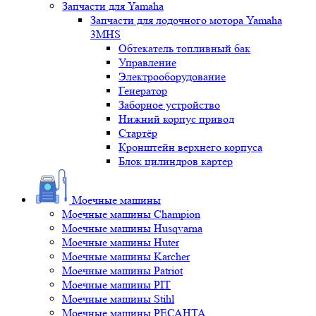
Запчасти для Yamaha
Запчасти для лодочного мотора Yamaha
3MHS
Обтекатель топливный бак
Управление
Электрооборудование
Генератор
Заборное устройство
Нижний корпус привод
Стартёр
Кронштейн верхнего корпуса
Блок цилиндров картер
Моечные машины
Моечные машины Champion
Моечные машины Husqvarna
Моечные машины Huter
Моечные машины Karcher
Моечные машины Patriot
Моечные машины PIT
Моечные машины Stihl
Моечные машины РЕСАНТА