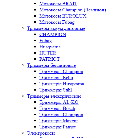
Мотокосы BRAIT
Мотокосы Champion (Чемпион)
Мотокосы EUROLUX
Мотокосы Fubag
Триммеры аккумуляторные
CHAMPION
Fubag
Husqvarna
HUTER
PATRIOT
Триммеры бензиновые
Триммеры Champion
Триммеры Echo
Триммеры Husqvarna
Триммеры Stihl
Триммеры электрические
Триммеры AL-KO
Триммеры Bosch
Триммеры Champion
Триммеры Maxcut
Триммеры Patriot
Электрокосы