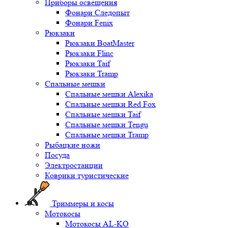
Приборы освещения
Фонари Следопыт
Фонари Fenix
Рюкзаки
Рюкзаки BoatMaster
Рюкзаки Flinc
Рюкзаки Taif
Рюкзаки Tramp
Спальные мешки
Спальные мешки Alexika
Спальные мешки Red Fox
Спальные мешки Taif
Спальные мешки Tengu
Спальные мешки Tramp
Рыбацкие ножи
Посуда
Электростанции
Коврики туристические
Триммеры и косы
Мотокосы
Мотокосы AL-KO