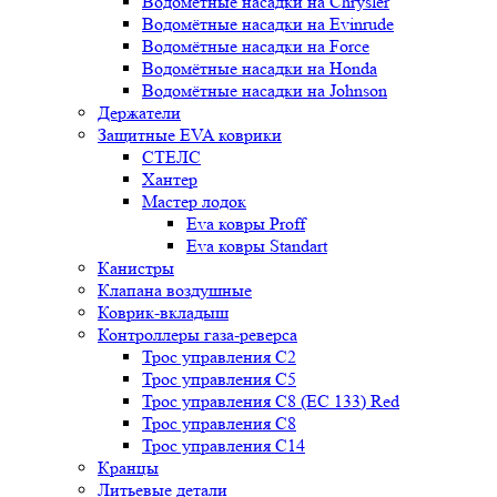
Водомётные насадки на Chrysler
Водомётные насадки на Evinrude
Водомётные насадки на Force
Водомётные насадки на Honda
Водомётные насадки на Johnson
Держатели
Защитные EVA коврики
СТЕЛС
Хантер
Мастер лодок
Eva ковры Proff
Eva ковры Standart
Канистры
Клапана воздушные
Коврик-вкладыш
Контроллеры газа-реверса
Трос управления C2
Трос управления C5
Трос управления C8 (ЕС 133) Red
Трос управления C8
Трос управления C14
Кранцы
Литьевые детали