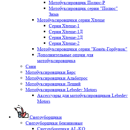
Мотобуксировщик Полюс-Р
Мотобуксировщик серии "Полюс"
Зима
Мотобуксировщики серии Xtreme
Серия Xtreme-1
Серия Xtreme-1Д
Серия Xtreme-2Д
Серия Xtreme-2
Мотобуксировщики серии "Конёк-Горбунок"
Дополнительные опции для
мотобуксировщика
Сани
Мотобуксировщики Барс
Мотобуксировщики Альбатрос
Мотобуксировщики Леший
Мотобуксировщики Lebedev Motors
Аксессуары для мотобуксировщиков Lebedev
Motors
Снегоуборщики
Снегоуборщики бензиновые
Снегоуборщики AL-KO