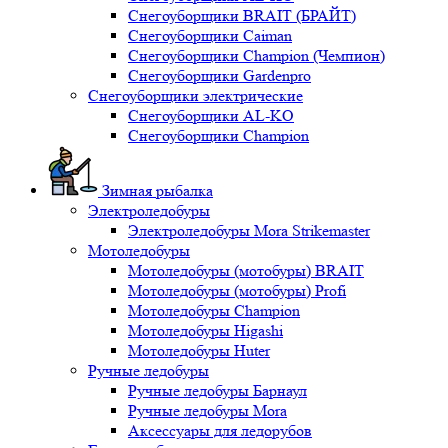
Снегоуборщики BRAIT (БРАЙТ)
Снегоуборщики Caiman
Снегоуборщики Champion (Чемпион)
Снегоуборщики Gardenpro
Снегоуборщики электрические
Снегоуборщики AL-KO
Снегоуборщики Champion
Зимная рыбалка
Электроледобуры
Электроледобуры Mora Strikemaster
Мотоледобуры
Мотоледобуры (мотобуры) BRAIT
Мотоледобуры (мотобуры) Profi
Мотоледобуры Champion
Мотоледобуры Higashi
Мотоледобуры Huter
Ручные ледобуры
Ручные ледобуры Барнаул
Ручные ледобуры Mora
Аксессуары для ледорубов