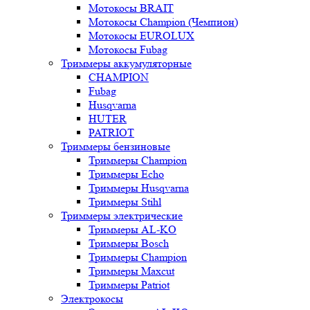
Мотокосы BRAIT
Мотокосы Champion (Чемпион)
Мотокосы EUROLUX
Мотокосы Fubag
Триммеры аккумуляторные
CHAMPION
Fubag
Husqvarna
HUTER
PATRIOT
Триммеры бензиновые
Триммеры Champion
Триммеры Echo
Триммеры Husqvarna
Триммеры Stihl
Триммеры электрические
Триммеры AL-KO
Триммеры Bosch
Триммеры Champion
Триммеры Maxcut
Триммеры Patriot
Электрокосы