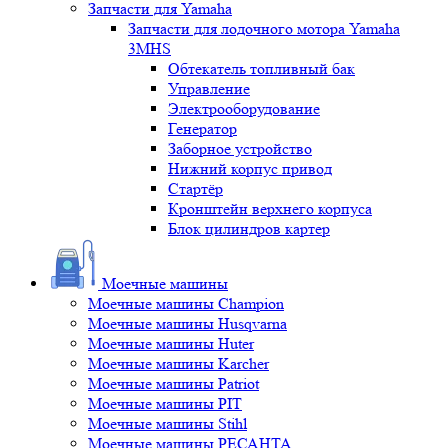
Запчасти для Yamaha
Запчасти для лодочного мотора Yamaha
3MHS
Обтекатель топливный бак
Управление
Электрооборудование
Генератор
Заборное устройство
Нижний корпус привод
Стартёр
Кронштейн верхнего корпуса
Блок цилиндров картер
Моечные машины
Моечные машины Champion
Моечные машины Husqvarna
Моечные машины Huter
Моечные машины Karcher
Моечные машины Patriot
Моечные машины PIT
Моечные машины Stihl
Моечные машины РЕСАНТА