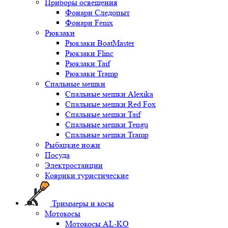
Приборы освещения
Фонари Следопыт
Фонари Fenix
Рюкзаки
Рюкзаки BoatMaster
Рюкзаки Flinc
Рюкзаки Taif
Рюкзаки Tramp
Спальные мешки
Спальные мешки Alexika
Спальные мешки Red Fox
Спальные мешки Taif
Спальные мешки Tengu
Спальные мешки Tramp
Рыбацкие ножи
Посуда
Электростанции
Коврики туристические
Триммеры и косы
Мотокосы
Мотокосы AL-KO