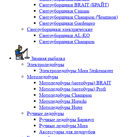
Снегоуборщики BRAIT (БРАЙТ)
Снегоуборщики Caiman
Снегоуборщики Champion (Чемпион)
Снегоуборщики Gardenpro
Снегоуборщики электрические
Снегоуборщики AL-KO
Снегоуборщики Champion
Зимная рыбалка
Электроледобуры
Электроледобуры Mora Strikemaster
Мотоледобуры
Мотоледобуры (мотобуры) BRAIT
Мотоледобуры (мотобуры) Profi
Мотоледобуры Champion
Мотоледобуры Higashi
Мотоледобуры Huter
Ручные ледобуры
Ручные ледобуры Барнаул
Ручные ледобуры Mora
Аксессуары для ледорубов