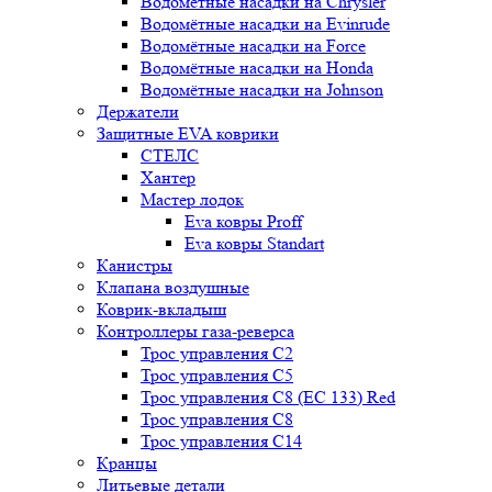
Водомётные насадки на Chrysler
Водомётные насадки на Evinrude
Водомётные насадки на Force
Водомётные насадки на Honda
Водомётные насадки на Johnson
Держатели
Защитные EVA коврики
СТЕЛС
Хантер
Мастер лодок
Eva ковры Proff
Eva ковры Standart
Канистры
Клапана воздушные
Коврик-вкладыш
Контроллеры газа-реверса
Трос управления C2
Трос управления C5
Трос управления C8 (ЕС 133) Red
Трос управления C8
Трос управления C14
Кранцы
Литьевые детали