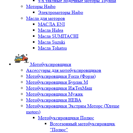
4-х тактные лодочные моторы Toyama
Моторы Haibo
Электромоторы Haibo
Масла для моторов
МАСЛА ENI
Масла Hidea
Масла SUMITACHI
Масла Suzuki
Масла Tohatsu
Мотобуксировщики
Аксессуары для мотобуксировщиков
Мотобуксировщики Forza (Форза)
Мотобуксировщики Бурлак М
Мотобуксировщики ИжТехМаш
Мотобуксировщики Мужик
Мотобуксировщики НЕВА
Мотобуксировщики Экстрим Моторс (Xtreme
motors)
Мотобуксировщики Полюс
Всесезонный мотобуксировщик
"Полюс"