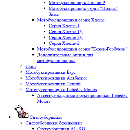
Мотобуксировщик Полюс-Р
Мотобуксировщик серии "Полюс"
Зима
Мотобуксировщики серии Xtreme
Серия Xtreme-1
Серия Xtreme-1Д
Серия Xtreme-2Д
Серия Xtreme-2
Мотобуксировщики серии "Конёк-Горбунок"
Дополнительные опции для
мотобуксировщика
Сани
Мотобуксировщики Барс
Мотобуксировщики Альбатрос
Мотобуксировщики Леший
Мотобуксировщики Lebedev Motors
Аксессуары для мотобуксировщиков Lebedev
Motors
Снегоуборщики
Снегоуборщики бензиновые
Снегоуборщики AL-KO