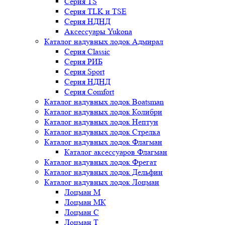
Серия TS
Серия TLK и TSE
Серия НДНД
Аксессуары Yukona
Каталог надувных лодок Адмирал
Серия Classic
Серия РИБ
Серия Sport
Серия НДНД
Серия Comfort
Каталог надувных лодок Boatsman
Каталог надувных лодок Колибри
Каталог надувных лодок Нептун
Каталог надувных лодок Стрелка
Каталог надувных лодок Флагман
Каталог аксессуаров Флагман
Каталог надувных лодок Фрегат
Каталог надувных лодок Дельфин
Каталог надувных лодок Лоцман
Лоцман М
Лоцман МК
Лоцман С
Лоцман Т