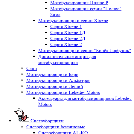
Мотобуксировщик Полюс-Р
Мотобуксировщик серии "Полюс"
Зима
Мотобуксировщики серии Xtreme
Серия Xtreme-1
Серия Xtreme-1Д
Серия Xtreme-2Д
Серия Xtreme-2
Мотобуксировщики серии "Конёк-Горбунок"
Дополнительные опции для
мотобуксировщика
Сани
Мотобуксировщики Барс
Мотобуксировщики Альбатрос
Мотобуксировщики Леший
Мотобуксировщики Lebedev Motors
Аксессуары для мотобуксировщиков Lebedev
Motors
Снегоуборщики
Снегоуборщики бензиновые
Снегоуборщики AL-KO