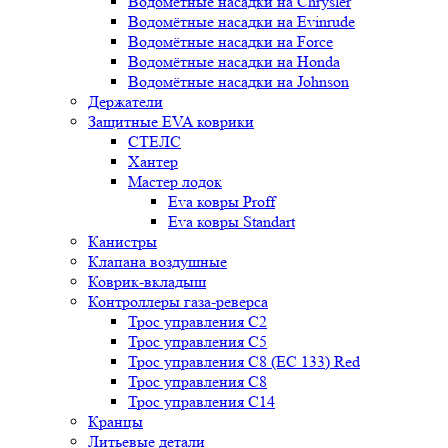
Водомётные насадки на Chrysler
Водомётные насадки на Evinrude
Водомётные насадки на Force
Водомётные насадки на Honda
Водомётные насадки на Johnson
Держатели
Защитные EVA коврики
СТЕЛС
Хантер
Мастер лодок
Eva ковры Proff
Eva ковры Standart
Канистры
Клапана воздушные
Коврик-вкладыш
Контроллеры газа-реверса
Трос управления C2
Трос управления C5
Трос управления C8 (ЕС 133) Red
Трос управления C8
Трос управления C14
Кранцы
Литьевые детали