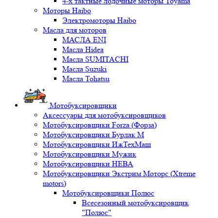
4-х тактные лодочные моторы Toyama
Моторы Haibo
Электромоторы Haibo
Масла для моторов
МАСЛА ENI
Масла Hidea
Масла SUMITACHI
Масла Suzuki
Масла Tohatsu
Мотобуксировщики
Аксессуары для мотобуксировщиков
Мотобуксировщики Forza (Форза)
Мотобуксировщики Бурлак М
Мотобуксировщики ИжТехМаш
Мотобуксировщики Мужик
Мотобуксировщики НЕВА
Мотобуксировщики Экстрим Моторс (Xtreme
motors)
Мотобуксировщики Полюс
Всесезонный мотобуксировщик
"Полюс"