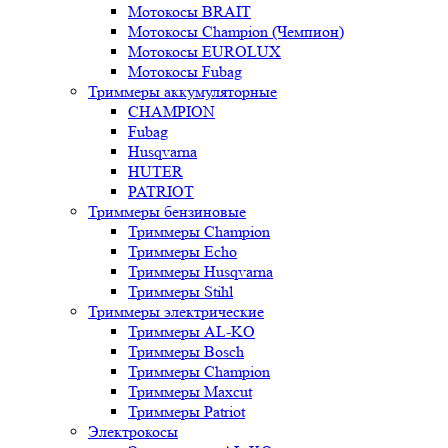
Мотокосы BRAIT
Мотокосы Champion (Чемпион)
Мотокосы EUROLUX
Мотокосы Fubag
Триммеры аккумуляторные
CHAMPION
Fubag
Husqvarna
HUTER
PATRIOT
Триммеры бензиновые
Триммеры Champion
Триммеры Echo
Триммеры Husqvarna
Триммеры Stihl
Триммеры электрические
Триммеры AL-KO
Триммеры Bosch
Триммеры Champion
Триммеры Maxcut
Триммеры Patriot
Электрокосы