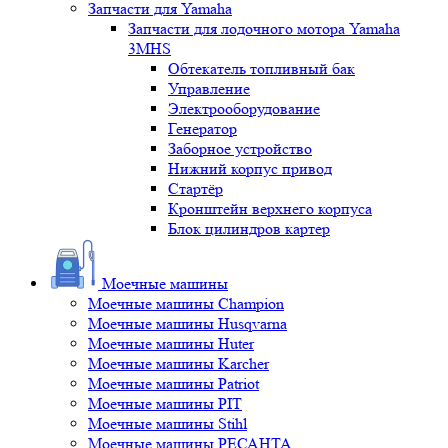
Запчасти для Yamaha
Запчасти для лодочного мотора Yamaha
3MHS
Обтекатель топливный бак
Управление
Электрооборудование
Генератор
Заборное устройство
Нижний корпус привод
Стартёр
Кронштейн верхнего корпуса
Блок цилиндров картер
Моечные машины
Моечные машины Champion
Моечные машины Husqvarna
Моечные машины Huter
Моечные машины Karcher
Моечные машины Patriot
Моечные машины PIT
Моечные машины Stihl
Моечные машины РЕСАНТА