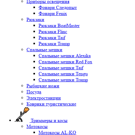
Приборы освещения
Фонари Следопыт
Фонари Fenix
Рюкзаки
Рюкзаки BoatMaster
Рюкзаки Flinc
Рюкзаки Taif
Рюкзаки Tramp
Спальные мешки
Спальные мешки Alexika
Спальные мешки Red Fox
Спальные мешки Taif
Спальные мешки Tengu
Спальные мешки Tramp
Рыбацкие ножи
Посуда
Электростанции
Коврики туристические
Триммеры и косы
Мотокосы
Мотокосы AL-KO