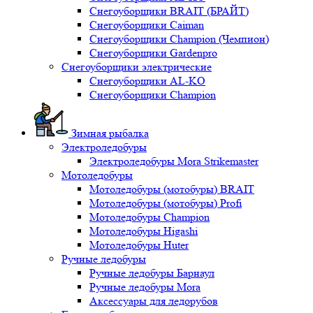
Снегоуборщики BRAIT (БРАЙТ)
Снегоуборщики Caiman
Снегоуборщики Champion (Чемпион)
Снегоуборщики Gardenpro
Снегоуборщики электрические
Снегоуборщики AL-KO
Снегоуборщики Champion
Зимная рыбалка
Электроледобуры
Электроледобуры Mora Strikemaster
Мотоледобуры
Мотоледобуры (мотобуры) BRAIT
Мотоледобуры (мотобуры) Profi
Мотоледобуры Champion
Мотоледобуры Higashi
Мотоледобуры Huter
Ручные ледобуры
Ручные ледобуры Барнаул
Ручные ледобуры Mora
Аксессуары для ледорубов