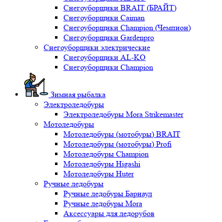
Снегоуборщики BRAIT (БРАЙТ)
Снегоуборщики Caiman
Снегоуборщики Champion (Чемпион)
Снегоуборщики Gardenpro
Снегоуборщики электрические
Снегоуборщики AL-KO
Снегоуборщики Champion
Зимная рыбалка
Электроледобуры
Электроледобуры Mora Strikemaster
Мотоледобуры
Мотоледобуры (мотобуры) BRAIT
Мотоледобуры (мотобуры) Profi
Мотоледобуры Champion
Мотоледобуры Higashi
Мотоледобуры Huter
Ручные ледобуры
Ручные ледобуры Барнаул
Ручные ледобуры Mora
Аксессуары для ледорубов