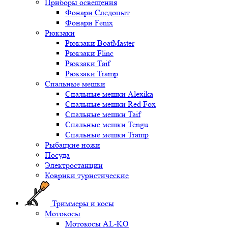
Приборы освещения
Фонари Следопыт
Фонари Fenix
Рюкзаки
Рюкзаки BoatMaster
Рюкзаки Flinc
Рюкзаки Taif
Рюкзаки Tramp
Спальные мешки
Спальные мешки Alexika
Спальные мешки Red Fox
Спальные мешки Taif
Спальные мешки Tengu
Спальные мешки Tramp
Рыбацкие ножи
Посуда
Электростанции
Коврики туристические
Триммеры и косы
Мотокосы
Мотокосы AL-KO