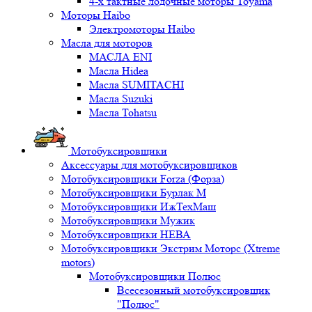
4-х тактные лодочные моторы Toyama
Моторы Haibo
Электромоторы Haibo
Масла для моторов
МАСЛА ENI
Масла Hidea
Масла SUMITACHI
Масла Suzuki
Масла Tohatsu
Мотобуксировщики
Аксессуары для мотобуксировщиков
Мотобуксировщики Forza (Форза)
Мотобуксировщики Бурлак М
Мотобуксировщики ИжТехМаш
Мотобуксировщики Мужик
Мотобуксировщики НЕВА
Мотобуксировщики Экстрим Моторс (Xtreme
motors)
Мотобуксировщики Полюс
Всесезонный мотобуксировщик
"Полюс"