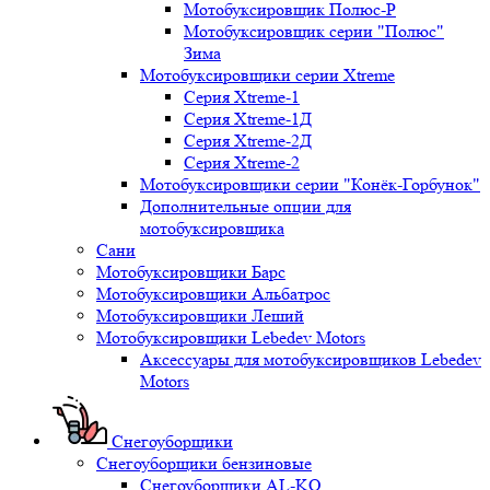
Мотобуксировщик Полюс-Р
Мотобуксировщик серии "Полюс"
Зима
Мотобуксировщики серии Xtreme
Серия Xtreme-1
Серия Xtreme-1Д
Серия Xtreme-2Д
Серия Xtreme-2
Мотобуксировщики серии "Конёк-Горбунок"
Дополнительные опции для
мотобуксировщика
Сани
Мотобуксировщики Барс
Мотобуксировщики Альбатрос
Мотобуксировщики Леший
Мотобуксировщики Lebedev Motors
Аксессуары для мотобуксировщиков Lebedev
Motors
Снегоуборщики
Снегоуборщики бензиновые
Снегоуборщики AL-KO