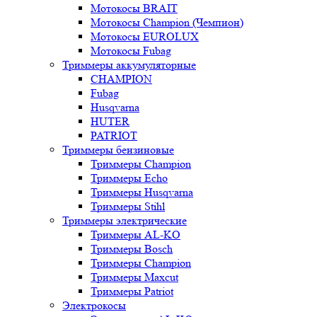
Мотокосы BRAIT
Мотокосы Champion (Чемпион)
Мотокосы EUROLUX
Мотокосы Fubag
Триммеры аккумуляторные
CHAMPION
Fubag
Husqvarna
HUTER
PATRIOT
Триммеры бензиновые
Триммеры Champion
Триммеры Echo
Триммеры Husqvarna
Триммеры Stihl
Триммеры электрические
Триммеры AL-KO
Триммеры Bosch
Триммеры Champion
Триммеры Maxcut
Триммеры Patriot
Электрокосы