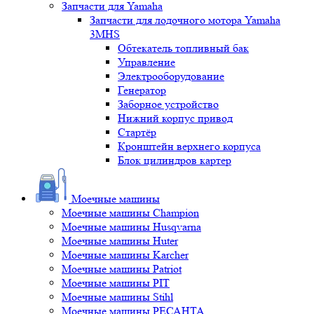
Запчасти для Yamaha
Запчасти для лодочного мотора Yamaha
3MHS
Обтекатель топливный бак
Управление
Электрооборудование
Генератор
Заборное устройство
Нижний корпус привод
Стартёр
Кронштейн верхнего корпуса
Блок цилиндров картер
Моечные машины
Моечные машины Champion
Моечные машины Husqvarna
Моечные машины Huter
Моечные машины Karcher
Моечные машины Patriot
Моечные машины PIT
Моечные машины Stihl
Моечные машины РЕСАНТА