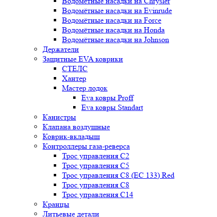
Водомётные насадки на Chrysler
Водомётные насадки на Evinrude
Водомётные насадки на Force
Водомётные насадки на Honda
Водомётные насадки на Johnson
Держатели
Защитные EVA коврики
СТЕЛС
Хантер
Мастер лодок
Eva ковры Proff
Eva ковры Standart
Канистры
Клапана воздушные
Коврик-вкладыш
Контроллеры газа-реверса
Трос управления C2
Трос управления C5
Трос управления C8 (ЕС 133) Red
Трос управления C8
Трос управления C14
Кранцы
Литьевые детали