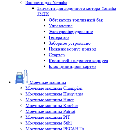
Запчасти для Yamaha
Запчасти для лодочного мотора Yamaha
3MHS
Обтекатель топливный бак
Управление
Электрооборудование
Генератор
Заборное устройство
Нижний корпус привод
Стартёр
Кронштейн верхнего корпуса
Блок цилиндров картер
Моечные машины
Моечные машины Champion
Моечные машины Husqvarna
Моечные машины Huter
Моечные машины Karcher
Моечные машины Patriot
Моечные машины PIT
Моечные машины Stihl
Моечные машины РЕСАНТА