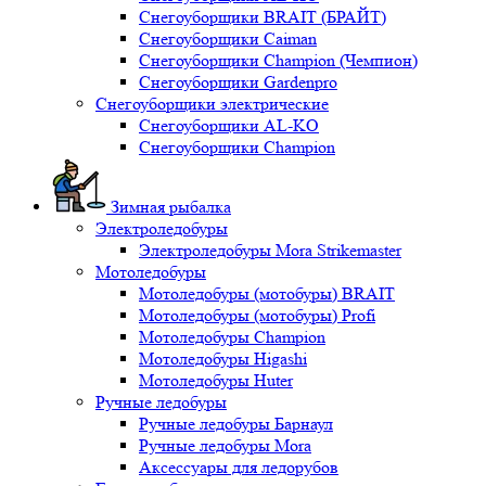
Снегоуборщики BRAIT (БРАЙТ)
Снегоуборщики Caiman
Снегоуборщики Champion (Чемпион)
Снегоуборщики Gardenpro
Снегоуборщики электрические
Снегоуборщики AL-KO
Снегоуборщики Champion
Зимная рыбалка
Электроледобуры
Электроледобуры Mora Strikemaster
Мотоледобуры
Мотоледобуры (мотобуры) BRAIT
Мотоледобуры (мотобуры) Profi
Мотоледобуры Champion
Мотоледобуры Higashi
Мотоледобуры Huter
Ручные ледобуры
Ручные ледобуры Барнаул
Ручные ледобуры Mora
Аксессуары для ледорубов