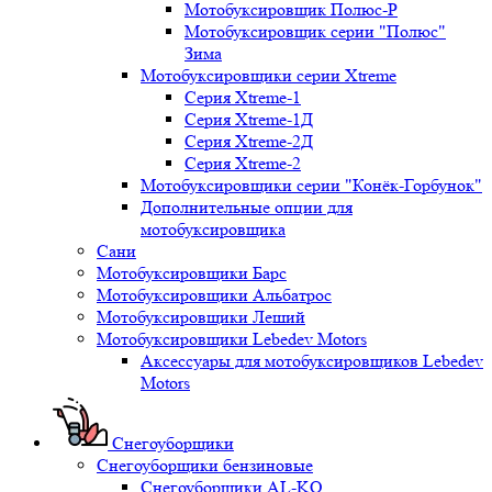
Мотобуксировщик Полюс-Р
Мотобуксировщик серии "Полюс"
Зима
Мотобуксировщики серии Xtreme
Серия Xtreme-1
Серия Xtreme-1Д
Серия Xtreme-2Д
Серия Xtreme-2
Мотобуксировщики серии "Конёк-Горбунок"
Дополнительные опции для
мотобуксировщика
Сани
Мотобуксировщики Барс
Мотобуксировщики Альбатрос
Мотобуксировщики Леший
Мотобуксировщики Lebedev Motors
Аксессуары для мотобуксировщиков Lebedev
Motors
Снегоуборщики
Снегоуборщики бензиновые
Снегоуборщики AL-KO