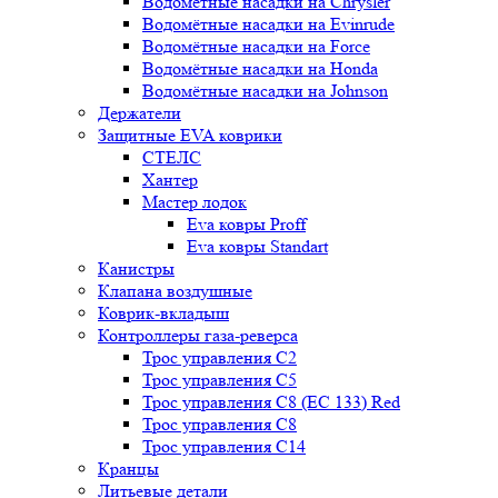
Водомётные насадки на Chrysler
Водомётные насадки на Evinrude
Водомётные насадки на Force
Водомётные насадки на Honda
Водомётные насадки на Johnson
Держатели
Защитные EVA коврики
СТЕЛС
Хантер
Мастер лодок
Eva ковры Proff
Eva ковры Standart
Канистры
Клапана воздушные
Коврик-вкладыш
Контроллеры газа-реверса
Трос управления C2
Трос управления C5
Трос управления C8 (ЕС 133) Red
Трос управления C8
Трос управления C14
Кранцы
Литьевые детали