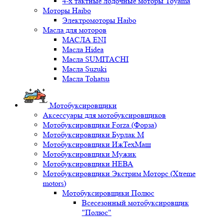
4-х тактные лодочные моторы Toyama
Моторы Haibo
Электромоторы Haibo
Масла для моторов
МАСЛА ENI
Масла Hidea
Масла SUMITACHI
Масла Suzuki
Масла Tohatsu
Мотобуксировщики
Аксессуары для мотобуксировщиков
Мотобуксировщики Forza (Форза)
Мотобуксировщики Бурлак М
Мотобуксировщики ИжТехМаш
Мотобуксировщики Мужик
Мотобуксировщики НЕВА
Мотобуксировщики Экстрим Моторс (Xtreme
motors)
Мотобуксировщики Полюс
Всесезонный мотобуксировщик
"Полюс"