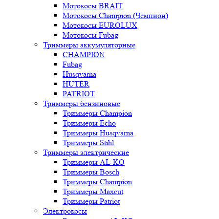
Мотокосы BRAIT
Мотокосы Champion (Чемпион)
Мотокосы EUROLUX
Мотокосы Fubag
Триммеры аккумуляторные
CHAMPION
Fubag
Husqvarna
HUTER
PATRIOT
Триммеры бензиновые
Триммеры Champion
Триммеры Echo
Триммеры Husqvarna
Триммеры Stihl
Триммеры электрические
Триммеры AL-KO
Триммеры Bosch
Триммеры Champion
Триммеры Maxcut
Триммеры Patriot
Электрокосы