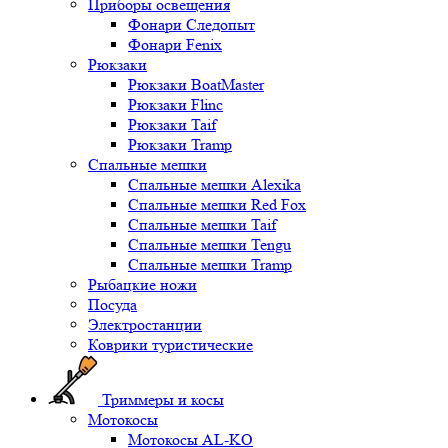
Приборы освещения
Фонари Следопыт
Фонари Fenix
Рюкзаки
Рюкзаки BoatMaster
Рюкзаки Flinc
Рюкзаки Taif
Рюкзаки Tramp
Спальные мешки
Спальные мешки Alexika
Спальные мешки Red Fox
Спальные мешки Taif
Спальные мешки Tengu
Спальные мешки Tramp
Рыбацкие ножи
Посуда
Электростанции
Коврики туристические
Триммеры и косы
Мотокосы
Мотокосы AL-KO