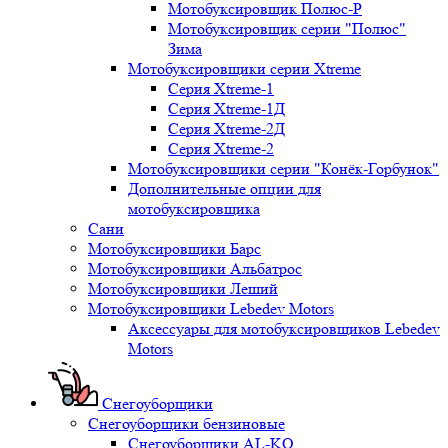
Мотобуксировщик Полюс-Р
Мотобуксировщик серии "Полюс"
Зима
Мотобуксировщики серии Xtreme
Серия Xtreme-1
Серия Xtreme-1Д
Серия Xtreme-2Д
Серия Xtreme-2
Мотобуксировщики серии "Конёк-Горбунок"
Дополнительные опции для
мотобуксировщика
Сани
Мотобуксировщики Барс
Мотобуксировщики Альбатрос
Мотобуксировщики Леший
Мотобуксировщики Lebedev Motors
Аксессуары для мотобуксировщиков Lebedev
Motors
Снегоуборщики
Снегоуборщики бензиновые
Снегоуборщики AL-KO