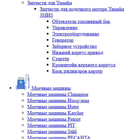
Запчасти для Yamaha
Запчасти для лодочного мотора Yamaha
3MHS
Обтекатель топливный бак
Управление
Электрооборудование
Генератор
Заборное устройство
Нижний корпус привод
Стартёр
Кронштейн верхнего корпуса
Блок цилиндров картер
Моечные машины
Моечные машины Champion
Моечные машины Husqvarna
Моечные машины Huter
Моечные машины Karcher
Моечные машины Patriot
Моечные машины PIT
Моечные машины Stihl
Моечные машины РЕСАНТА