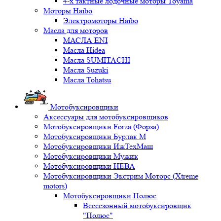
4-х тактные лодочные моторы Toyama
Моторы Haibo
Электромоторы Haibo
Масла для моторов
МАСЛА ENI
Масла Hidea
Масла SUMITACHI
Масла Suzuki
Масла Tohatsu
Мотобуксировщики
Аксессуары для мотобуксировщиков
Мотобуксировщики Forza (Форза)
Мотобуксировщики Бурлак М
Мотобуксировщики ИжТехМаш
Мотобуксировщики Мужик
Мотобуксировщики НЕВА
Мотобуксировщики Экстрим Моторс (Xtreme
motors)
Мотобуксировщики Полюс
Всесезонный мотобуксировщик
"Полюс"