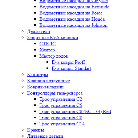
Водомётные насадки на Chrysler
Водомётные насадки на Evinrude
Водомётные насадки на Force
Водомётные насадки на Honda
Водомётные насадки на Johnson
Держатели
Защитные EVA коврики
СТЕЛС
Хантер
Мастер лодок
Eva ковры Proff
Eva ковры Standart
Канистры
Клапана воздушные
Коврик-вкладыш
Контроллеры газа-реверса
Трос управления C2
Трос управления C5
Трос управления C8 (ЕС 133) Red
Трос управления C8
Трос управления C14
Кранцы
Литьевые детали