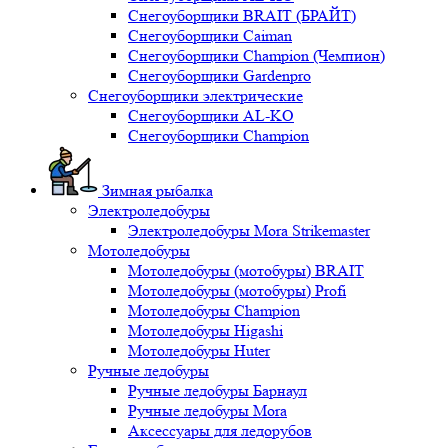
Снегоуборщики BRAIT (БРАЙТ)
Снегоуборщики Caiman
Снегоуборщики Champion (Чемпион)
Снегоуборщики Gardenpro
Снегоуборщики электрические
Снегоуборщики AL-KO
Снегоуборщики Champion
Зимная рыбалка
Электроледобуры
Электроледобуры Mora Strikemaster
Мотоледобуры
Мотоледобуры (мотобуры) BRAIT
Мотоледобуры (мотобуры) Profi
Мотоледобуры Champion
Мотоледобуры Higashi
Мотоледобуры Huter
Ручные ледобуры
Ручные ледобуры Барнаул
Ручные ледобуры Mora
Аксессуары для ледорубов