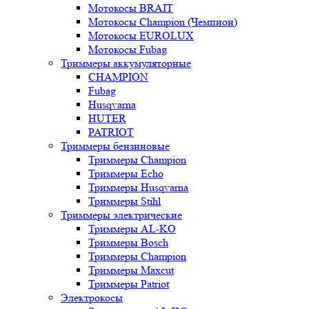
Мотокосы BRAIT
Мотокосы Champion (Чемпион)
Мотокосы EUROLUX
Мотокосы Fubag
Триммеры аккумуляторные
CHAMPION
Fubag
Husqvarna
HUTER
PATRIOT
Триммеры бензиновые
Триммеры Champion
Триммеры Echo
Триммеры Husqvarna
Триммеры Stihl
Триммеры электрические
Триммеры AL-KO
Триммеры Bosch
Триммеры Champion
Триммеры Maxcut
Триммеры Patriot
Электрокосы