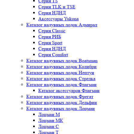
Серия TS
Серия TLK и TSE
Серия НДНД
Аксессуары Yukona
Каталог надувных лодок Адмирал
Серия Classic
Серия РИБ
Серия Sport
Серия НДНД
Серия Comfort
Каталог надувных лодок Boatsman
Каталог надувных лодок Колибри
Каталог надувных лодок Нептун
Каталог надувных лодок Стрелка
Каталог надувных лодок Флагман
Каталог аксессуаров Флагман
Каталог надувных лодок Фрегат
Каталог надувных лодок Дельфин
Каталог надувных лодок Лоцман
Лоцман М
Лоцман МК
Лоцман С
Лоцман Т