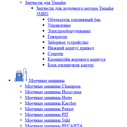
Запчасти для Yamaha
Запчасти для лодочного мотора Yamaha
3MHS
Обтекатель топливный бак
Управление
Электрооборудование
Генератор
Заборное устройство
Нижний корпус привод
Стартёр
Кронштейн верхнего корпуса
Блок цилиндров картер
Моечные машины
Моечные машины Champion
Моечные машины Husqvarna
Моечные машины Huter
Моечные машины Karcher
Моечные машины Patriot
Моечные машины PIT
Моечные машины Stihl
Моечные машины РЕСАНТА