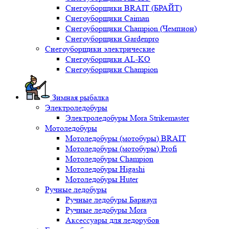
Снегоуборщики BRAIT (БРАЙТ)
Снегоуборщики Caiman
Снегоуборщики Champion (Чемпион)
Снегоуборщики Gardenpro
Снегоуборщики электрические
Снегоуборщики AL-KO
Снегоуборщики Champion
Зимная рыбалка
Электроледобуры
Электроледобуры Mora Strikemaster
Мотоледобуры
Мотоледобуры (мотобуры) BRAIT
Мотоледобуры (мотобуры) Profi
Мотоледобуры Champion
Мотоледобуры Higashi
Мотоледобуры Huter
Ручные ледобуры
Ручные ледобуры Барнаул
Ручные ледобуры Mora
Аксессуары для ледорубов