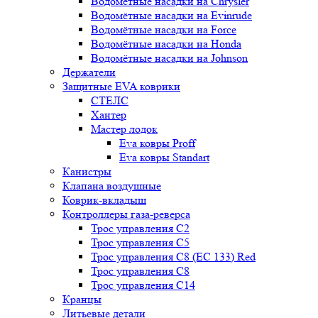
Водомётные насадки на Chrysler
Водомётные насадки на Evinrude
Водомётные насадки на Force
Водомётные насадки на Honda
Водомётные насадки на Johnson
Держатели
Защитные EVA коврики
СТЕЛС
Хантер
Мастер лодок
Eva ковры Proff
Eva ковры Standart
Канистры
Клапана воздушные
Коврик-вкладыш
Контроллеры газа-реверса
Трос управления C2
Трос управления C5
Трос управления C8 (ЕС 133) Red
Трос управления C8
Трос управления C14
Кранцы
Литьевые детали