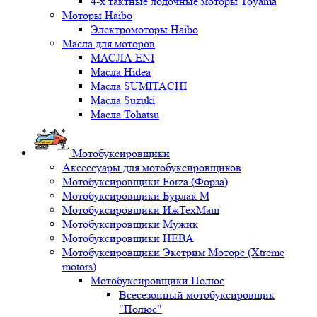
4-х тактные лодочные моторы Toyama
Моторы Haibo
Электромоторы Haibo
Масла для моторов
МАСЛА ENI
Масла Hidea
Масла SUMITACHI
Масла Suzuki
Масла Tohatsu
Мотобуксировщики
Аксессуары для мотобуксировщиков
Мотобуксировщики Forza (Форза)
Мотобуксировщики Бурлак М
Мотобуксировщики ИжТехМаш
Мотобуксировщики Мужик
Мотобуксировщики НЕВА
Мотобуксировщики Экстрим Моторс (Xtreme
motors)
Мотобуксировщики Полюс
Всесезонный мотобуксировщик
"Полюс"