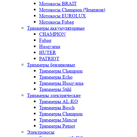
Мотокосы BRAIT
Мотокосы Champion (Чемпион)
Мотокосы EUROLUX
Мотокосы Fubag
Триммеры аккумуляторные
CHAMPION
Fubag
Husqvarna
HUTER
PATRIOT
Триммеры бензиновые
Триммеры Champion
Триммеры Echo
Триммеры Husqvarna
Триммеры Stihl
Триммеры электрические
Триммеры AL-KO
Триммеры Bosch
Триммеры Champion
Триммеры Maxcut
Триммеры Patriot
Электрокосы