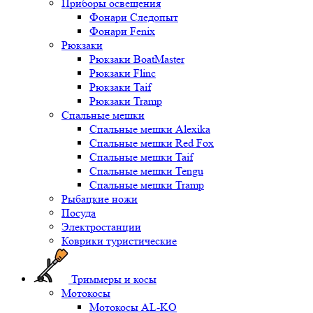
Приборы освещения
Фонари Следопыт
Фонари Fenix
Рюкзаки
Рюкзаки BoatMaster
Рюкзаки Flinc
Рюкзаки Taif
Рюкзаки Tramp
Спальные мешки
Спальные мешки Alexika
Спальные мешки Red Fox
Спальные мешки Taif
Спальные мешки Tengu
Спальные мешки Tramp
Рыбацкие ножи
Посуда
Электростанции
Коврики туристические
Триммеры и косы
Мотокосы
Мотокосы AL-KO