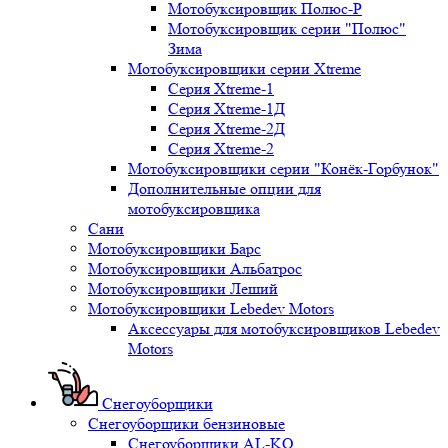
Мотобуксировщик Полюс-Р
Мотобуксировщик серии "Полюс"
Зима
Мотобуксировщики серии Xtreme
Серия Xtreme-1
Серия Xtreme-1Д
Серия Xtreme-2Д
Серия Xtreme-2
Мотобуксировщики серии "Конёк-Горбунок"
Дополнительные опции для
мотобуксировщика
Сани
Мотобуксировщики Барс
Мотобуксировщики Альбатрос
Мотобуксировщики Леший
Мотобуксировщики Lebedev Motors
Аксессуары для мотобуксировщиков Lebedev
Motors
Снегоуборщики
Снегоуборщики бензиновые
Снегоуборщики AL-KO