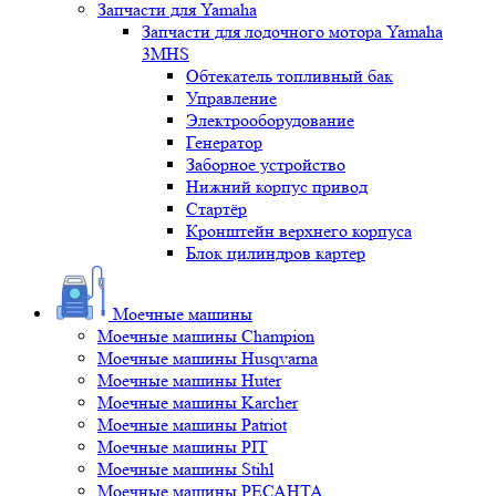
Запчасти для Yamaha
Запчасти для лодочного мотора Yamaha
3MHS
Обтекатель топливный бак
Управление
Электрооборудование
Генератор
Заборное устройство
Нижний корпус привод
Стартёр
Кронштейн верхнего корпуса
Блок цилиндров картер
Моечные машины
Моечные машины Champion
Моечные машины Husqvarna
Моечные машины Huter
Моечные машины Karcher
Моечные машины Patriot
Моечные машины PIT
Моечные машины Stihl
Моечные машины РЕСАНТА