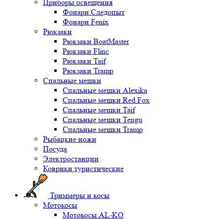
Приборы освещения
Фонари Следопыт
Фонари Fenix
Рюкзаки
Рюкзаки BoatMaster
Рюкзаки Flinc
Рюкзаки Taif
Рюкзаки Tramp
Спальные мешки
Спальные мешки Alexika
Спальные мешки Red Fox
Спальные мешки Taif
Спальные мешки Tengu
Спальные мешки Tramp
Рыбацкие ножи
Посуда
Электростанции
Коврики туристические
Триммеры и косы
Мотокосы
Мотокосы AL-KO