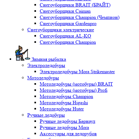
Снегоуборщики BRAIT (БРАЙТ)
Снегоуборщики Caiman
Снегоуборщики Champion (Чемпион)
Снегоуборщики Gardenpro
Снегоуборщики электрические
Снегоуборщики AL-KO
Снегоуборщики Champion
Зимная рыбалка
Электроледобуры
Электроледобуры Mora Strikemaster
Мотоледобуры
Мотоледобуры (мотобуры) BRAIT
Мотоледобуры (мотобуры) Profi
Мотоледобуры Champion
Мотоледобуры Higashi
Мотоледобуры Huter
Ручные ледобуры
Ручные ледобуры Барнаул
Ручные ледобуры Mora
Аксессуары для ледорубов