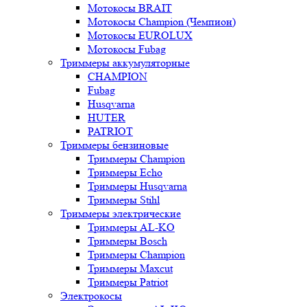
Мотокосы BRAIT
Мотокосы Champion (Чемпион)
Мотокосы EUROLUX
Мотокосы Fubag
Триммеры аккумуляторные
CHAMPION
Fubag
Husqvarna
HUTER
PATRIOT
Триммеры бензиновые
Триммеры Champion
Триммеры Echo
Триммеры Husqvarna
Триммеры Stihl
Триммеры электрические
Триммеры AL-KO
Триммеры Bosch
Триммеры Champion
Триммеры Maxcut
Триммеры Patriot
Электрокосы