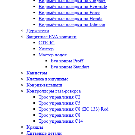
Водомётные насадки на Chrysler
Водомётные насадки на Evinrude
Водомётные насадки на Force
Водомётные насадки на Honda
Водомётные насадки на Johnson
Держатели
Защитные EVA коврики
СТЕЛС
Хантер
Мастер лодок
Eva ковры Proff
Eva ковры Standart
Канистры
Клапана воздушные
Коврик-вкладыш
Контроллеры газа-реверса
Трос управления C2
Трос управления C5
Трос управления C8 (ЕС 133) Red
Трос управления C8
Трос управления C14
Кранцы
Литьевые детали