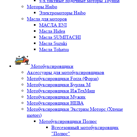
4-х тактные лодочные моторы Toyama
Моторы Haibo
Электромоторы Haibo
Масла для моторов
МАСЛА ENI
Масла Hidea
Масла SUMITACHI
Масла Suzuki
Масла Tohatsu
Мотобуксировщики
Аксессуары для мотобуксировщиков
Мотобуксировщики Forza (Форза)
Мотобуксировщики Бурлак М
Мотобуксировщики ИжТехМаш
Мотобуксировщики Мужик
Мотобуксировщики НЕВА
Мотобуксировщики Экстрим Моторс (Xtreme
motors)
Мотобуксировщики Полюс
Всесезонный мотобуксировщик
"Полюс"