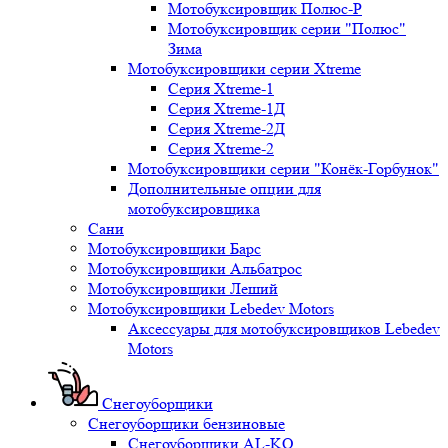
Мотобуксировщик Полюс-Р
Мотобуксировщик серии "Полюс"
Зима
Мотобуксировщики серии Xtreme
Серия Xtreme-1
Серия Xtreme-1Д
Серия Xtreme-2Д
Серия Xtreme-2
Мотобуксировщики серии "Конёк-Горбунок"
Дополнительные опции для
мотобуксировщика
Сани
Мотобуксировщики Барс
Мотобуксировщики Альбатрос
Мотобуксировщики Леший
Мотобуксировщики Lebedev Motors
Аксессуары для мотобуксировщиков Lebedev
Motors
Снегоуборщики
Снегоуборщики бензиновые
Снегоуборщики AL-KO