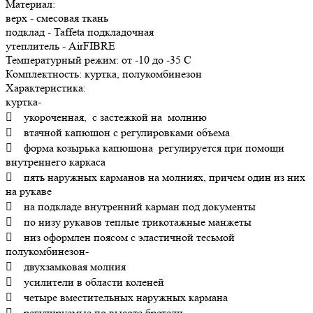
Материал:
верх - смесовая ткань
подклад - Taffeta подкладочная
утеплитель - AirFIBRE
Температурный режим: от -10 до -35 С
Комплектность: куртка, полукомбинезон
Характеристика:
куртка-
 укороченная, с застежкой на молнию
 втачной капюшон с регулировками объема
 форма козырька капюшона регулируется при помощи
внутреннего каркаса
 пять наружных карманов на молниях, причем один из них
на рукаве
 на подкладе внутренний карман под документы
 по низу рукавов теплые трикотажные манжеты
 низ оформлен поясом с эластичной тесьмой
полукомбинезон-
 двухзамковая молния
 усилители в области коленей
 четыре вместительных наружных кармана
 регулируемые по высоте бретели