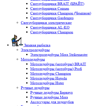
Снегоуборщики BRAIT (БРАЙТ)
Снегоуборщики Caiman
Снегоуборщики Champion (Чемпион)
Снегоуборщики Gardenpro
Снегоуборщики электрические
Снегоуборщики AL-KO
Снегоуборщики Champion
Зимная рыбалка
Электроледобуры
Электроледобуры Mora Strikemaster
Мотоледобуры
Мотоледобуры (мотобуры) BRAIT
Мотоледобуры (мотобуры) Profi
Мотоледобуры Champion
Мотоледобуры Higashi
Мотоледобуры Huter
Ручные ледобуры
Ручные ледобуры Барнаул
Ручные ледобуры Mora
Аксессуары для ледорубов