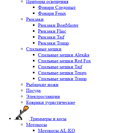
Приборы освещения
Фонари Следопыт
Фонари Fenix
Рюкзаки
Рюкзаки BoatMaster
Рюкзаки Flinc
Рюкзаки Taif
Рюкзаки Tramp
Спальные мешки
Спальные мешки Alexika
Спальные мешки Red Fox
Спальные мешки Taif
Спальные мешки Tengu
Спальные мешки Tramp
Рыбацкие ножи
Посуда
Электростанции
Коврики туристические
Триммеры и косы
Мотокосы
Мотокосы AL-KO