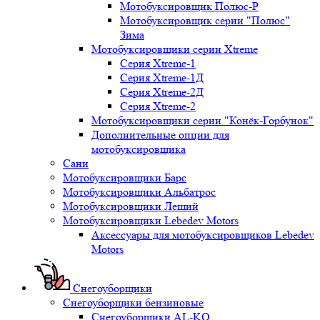
Мотобуксировщик Полюс-Р
Мотобуксировщик серии "Полюс"
Зима
Мотобуксировщики серии Xtreme
Серия Xtreme-1
Серия Xtreme-1Д
Серия Xtreme-2Д
Серия Xtreme-2
Мотобуксировщики серии "Конёк-Горбунок"
Дополнительные опции для
мотобуксировщика
Сани
Мотобуксировщики Барс
Мотобуксировщики Альбатрос
Мотобуксировщики Леший
Мотобуксировщики Lebedev Motors
Аксессуары для мотобуксировщиков Lebedev
Motors
Снегоуборщики
Снегоуборщики бензиновые
Снегоуборщики AL-KO