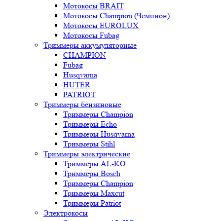
Мотокосы BRAIT
Мотокосы Champion (Чемпион)
Мотокосы EUROLUX
Мотокосы Fubag
Триммеры аккумуляторные
CHAMPION
Fubag
Husqvarna
HUTER
PATRIOT
Триммеры бензиновые
Триммеры Champion
Триммеры Echo
Триммеры Husqvarna
Триммеры Stihl
Триммеры электрические
Триммеры AL-KO
Триммеры Bosch
Триммеры Champion
Триммеры Maxcut
Триммеры Patriot
Электрокосы