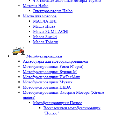
4-х тактные лодочные моторы Toyama
Моторы Haibo
Электромоторы Haibo
Масла для моторов
МАСЛА ENI
Масла Hidea
Масла SUMITACHI
Масла Suzuki
Масла Tohatsu
Мотобуксировщики
Аксессуары для мотобуксировщиков
Мотобуксировщики Forza (Форза)
Мотобуксировщики Бурлак М
Мотобуксировщики ИжТехМаш
Мотобуксировщики Мужик
Мотобуксировщики НЕВА
Мотобуксировщики Экстрим Моторс (Xtreme
motors)
Мотобуксировщики Полюс
Всесезонный мотобуксировщик
"Полюс"