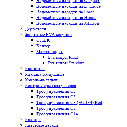
Водомётные насадки на Chrysler
Водомётные насадки на Evinrude
Водомётные насадки на Force
Водомётные насадки на Honda
Водомётные насадки на Johnson
Держатели
Защитные EVA коврики
СТЕЛС
Хантер
Мастер лодок
Eva ковры Proff
Eva ковры Standart
Канистры
Клапана воздушные
Коврик-вкладыш
Контроллеры газа-реверса
Трос управления C2
Трос управления C5
Трос управления C8 (ЕС 133) Red
Трос управления C8
Трос управления C14
Кранцы
Литьевые детали