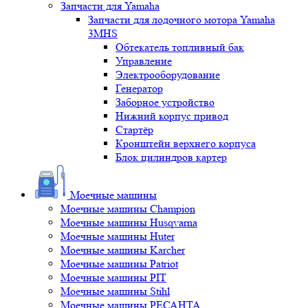
Запчасти для Yamaha
Запчасти для лодочного мотора Yamaha
3MHS
Обтекатель топливный бак
Управление
Электрооборудование
Генератор
Заборное устройство
Нижний корпус привод
Стартёр
Кронштейн верхнего корпуса
Блок цилиндров картер
Моечные машины
Моечные машины Champion
Моечные машины Husqvarna
Моечные машины Huter
Моечные машины Karcher
Моечные машины Patriot
Моечные машины PIT
Моечные машины Stihl
Моечные машины РЕСАНТА