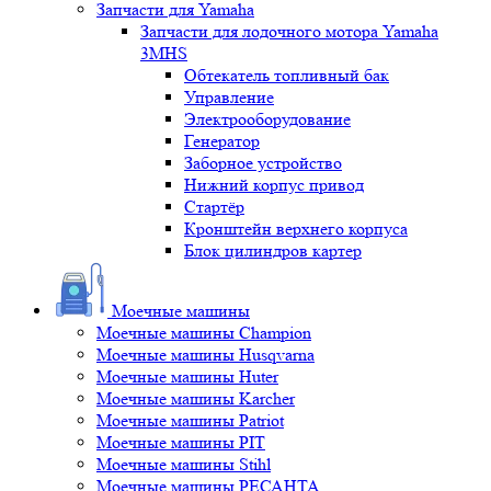
Запчасти для Yamaha
Запчасти для лодочного мотора Yamaha
3MHS
Обтекатель топливный бак
Управление
Электрооборудование
Генератор
Заборное устройство
Нижний корпус привод
Стартёр
Кронштейн верхнего корпуса
Блок цилиндров картер
Моечные машины
Моечные машины Champion
Моечные машины Husqvarna
Моечные машины Huter
Моечные машины Karcher
Моечные машины Patriot
Моечные машины PIT
Моечные машины Stihl
Моечные машины РЕСАНТА