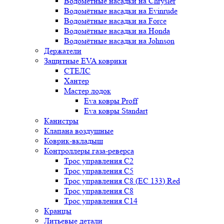
Водомётные насадки на Chrysler
Водомётные насадки на Evinrude
Водомётные насадки на Force
Водомётные насадки на Honda
Водомётные насадки на Johnson
Держатели
Защитные EVA коврики
СТЕЛС
Хантер
Мастер лодок
Eva ковры Proff
Eva ковры Standart
Канистры
Клапана воздушные
Коврик-вкладыш
Контроллеры газа-реверса
Трос управления C2
Трос управления C5
Трос управления C8 (ЕС 133) Red
Трос управления C8
Трос управления C14
Кранцы
Литьевые детали