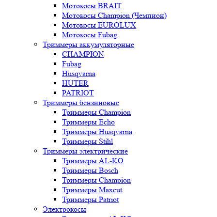
Мотокосы BRAIT
Мотокосы Champion (Чемпион)
Мотокосы EUROLUX
Мотокосы Fubag
Триммеры аккумуляторные
CHAMPION
Fubag
Husqvarna
HUTER
PATRIOT
Триммеры бензиновые
Триммеры Champion
Триммеры Echo
Триммеры Husqvarna
Триммеры Stihl
Триммеры электрические
Триммеры AL-KO
Триммеры Bosch
Триммеры Champion
Триммеры Maxcut
Триммеры Patriot
Электрокосы