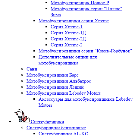
Мотобуксировщик Полюс-Р
Мотобуксировщик серии "Полюс"
Зима
Мотобуксировщики серии Xtreme
Серия Xtreme-1
Серия Xtreme-1Д
Серия Xtreme-2Д
Серия Xtreme-2
Мотобуксировщики серии "Конёк-Горбунок"
Дополнительные опции для
мотобуксировщика
Сани
Мотобуксировщики Барс
Мотобуксировщики Альбатрос
Мотобуксировщики Леший
Мотобуксировщики Lebedev Motors
Аксессуары для мотобуксировщиков Lebedev
Motors
Снегоуборщики
Снегоуборщики бензиновые
Снегоуборщики AL-KO