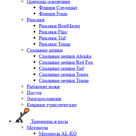
Приборы освещения
Фонари Следопыт
Фонари Fenix
Рюкзаки
Рюкзаки BoatMaster
Рюкзаки Flinc
Рюкзаки Taif
Рюкзаки Tramp
Спальные мешки
Спальные мешки Alexika
Спальные мешки Red Fox
Спальные мешки Taif
Спальные мешки Tengu
Спальные мешки Tramp
Рыбацкие ножи
Посуда
Электростанции
Коврики туристические
Триммеры и косы
Мотокосы
Мотокосы AL-KO