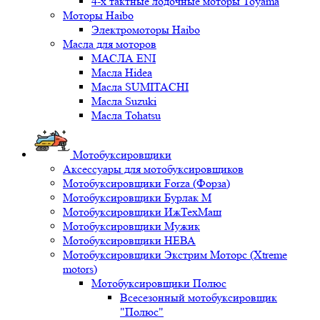
4-х тактные лодочные моторы Toyama
Моторы Haibo
Электромоторы Haibo
Масла для моторов
МАСЛА ENI
Масла Hidea
Масла SUMITACHI
Масла Suzuki
Масла Tohatsu
Мотобуксировщики
Аксессуары для мотобуксировщиков
Мотобуксировщики Forza (Форза)
Мотобуксировщики Бурлак М
Мотобуксировщики ИжТехМаш
Мотобуксировщики Мужик
Мотобуксировщики НЕВА
Мотобуксировщики Экстрим Моторс (Xtreme
motors)
Мотобуксировщики Полюс
Всесезонный мотобуксировщик
"Полюс"