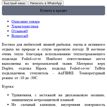
Быстрый заказ
Написать в WhatsApp
Купить в кредит
Описание товара
Характеристики
Отзывов
0
Вопросы
0
Костюм для любителей зимней рыбалки, охоты и активного
отдыха на природе в сухую морозную погоду. В костюме
очень тепло благодаря использованию теплоотражающего
подклада Foiled-cover. Наиболее ответственные места
выполнены из непромокаемой ткани. Материал: верх
Duplex, отделка Hipora, подклад Foiled-cover/ Taffeta
подкладочная, утеплитель - AirFIBRE. Температурный
режим: от -10 до -30С
Куртка:
Удлиненная, с застежкой на двухзамковую молнию,
защищенную ветрозащитной планкой
Не съемный капюшон, внутренняя поверхность