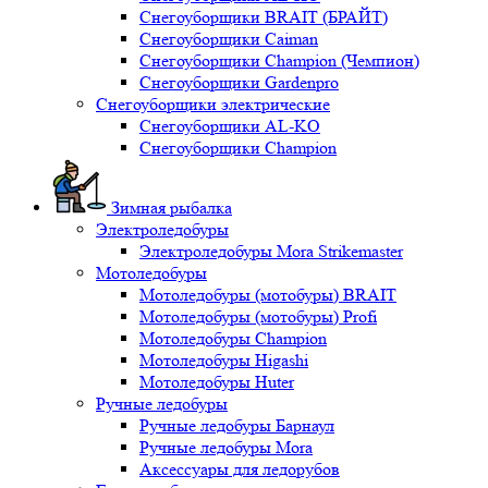
Снегоуборщики BRAIT (БРАЙТ)
Снегоуборщики Caiman
Снегоуборщики Champion (Чемпион)
Снегоуборщики Gardenpro
Снегоуборщики электрические
Снегоуборщики AL-KO
Снегоуборщики Champion
Зимная рыбалка
Электроледобуры
Электроледобуры Mora Strikemaster
Мотоледобуры
Мотоледобуры (мотобуры) BRAIT
Мотоледобуры (мотобуры) Profi
Мотоледобуры Champion
Мотоледобуры Higashi
Мотоледобуры Huter
Ручные ледобуры
Ручные ледобуры Барнаул
Ручные ледобуры Mora
Аксессуары для ледорубов