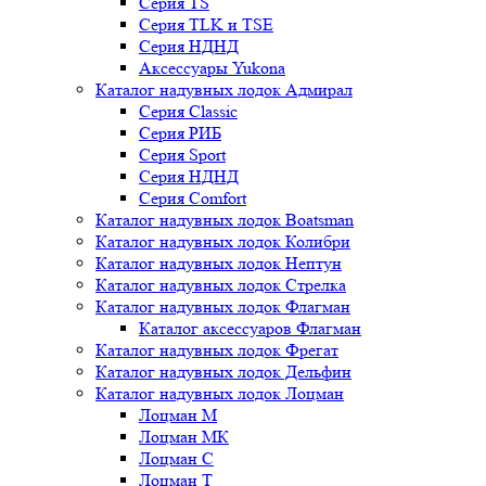
Серия TS
Серия TLK и TSE
Серия НДНД
Аксессуары Yukona
Каталог надувных лодок Адмирал
Серия Classic
Серия РИБ
Серия Sport
Серия НДНД
Серия Comfort
Каталог надувных лодок Boatsman
Каталог надувных лодок Колибри
Каталог надувных лодок Нептун
Каталог надувных лодок Стрелка
Каталог надувных лодок Флагман
Каталог аксессуаров Флагман
Каталог надувных лодок Фрегат
Каталог надувных лодок Дельфин
Каталог надувных лодок Лоцман
Лоцман М
Лоцман МК
Лоцман С
Лоцман Т