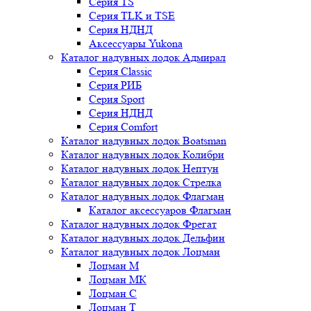
Серия TS
Серия TLK и TSE
Серия НДНД
Аксессуары Yukona
Каталог надувных лодок Адмирал
Серия Classic
Серия РИБ
Серия Sport
Серия НДНД
Серия Comfort
Каталог надувных лодок Boatsman
Каталог надувных лодок Колибри
Каталог надувных лодок Нептун
Каталог надувных лодок Стрелка
Каталог надувных лодок Флагман
Каталог аксессуаров Флагман
Каталог надувных лодок Фрегат
Каталог надувных лодок Дельфин
Каталог надувных лодок Лоцман
Лоцман М
Лоцман МК
Лоцман С
Лоцман Т