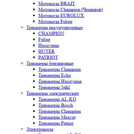
Мотокосы BRAIT
Мотокосы Champion (Чемпион)
Мотокосы EUROLUX
Мотокосы Fubag
Триммеры аккумуляторные
CHAMPION
Fubag
Husqvarna
HUTER
PATRIOT
Триммеры бензиновые
Триммеры Champion
Триммеры Echo
Триммеры Husqvarna
Триммеры Stihl
Триммеры электрические
Триммеры AL-KO
Триммеры Bosch
Триммеры Champion
Триммеры Maxcut
Триммеры Patriot
Электрокосы