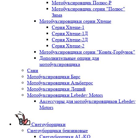
Мотобуксировщик Полюс-Р
Мотобуксировщик серии "Полюс"
Зима
Мотобуксировщики серии Xtreme
Серия Xtreme-1
Серия Xtreme-1Д
Серия Xtreme-2Д
Серия Xtreme-2
Мотобуксировщики серии "Конёк-Горбунок"
Дополнительные опции для
мотобуксировщика
Сани
Мотобуксировщики Барс
Мотобуксировщики Альбатрос
Мотобуксировщики Леший
Мотобуксировщики Lebedev Motors
Аксессуары для мотобуксировщиков Lebedev
Motors
Снегоуборщики
Снегоуборщики бензиновые
Снегоуборщики AL-KO