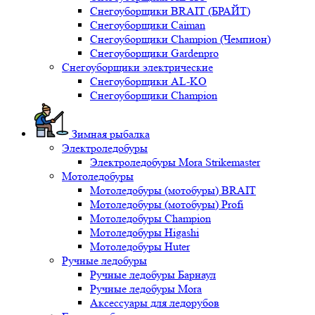
Снегоуборщики BRAIT (БРАЙТ)
Снегоуборщики Caiman
Снегоуборщики Champion (Чемпион)
Снегоуборщики Gardenpro
Снегоуборщики электрические
Снегоуборщики AL-KO
Снегоуборщики Champion
Зимная рыбалка
Электроледобуры
Электроледобуры Mora Strikemaster
Мотоледобуры
Мотоледобуры (мотобуры) BRAIT
Мотоледобуры (мотобуры) Profi
Мотоледобуры Champion
Мотоледобуры Higashi
Мотоледобуры Huter
Ручные ледобуры
Ручные ледобуры Барнаул
Ручные ледобуры Mora
Аксессуары для ледорубов