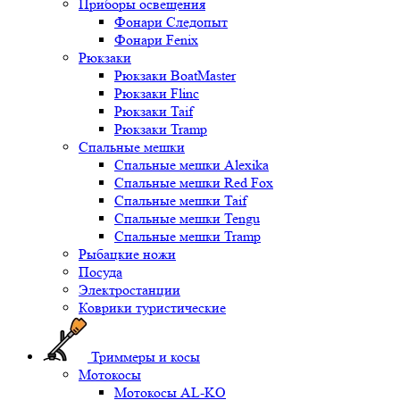
Приборы освещения
Фонари Следопыт
Фонари Fenix
Рюкзаки
Рюкзаки BoatMaster
Рюкзаки Flinc
Рюкзаки Taif
Рюкзаки Tramp
Спальные мешки
Спальные мешки Alexika
Спальные мешки Red Fox
Спальные мешки Taif
Спальные мешки Tengu
Спальные мешки Tramp
Рыбацкие ножи
Посуда
Электростанции
Коврики туристические
Триммеры и косы
Мотокосы
Мотокосы AL-KO