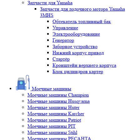
Запчасти для Yamaha
Запчасти для лодочного мотора Yamaha
3MHS
Обтекатель топливный бак
Управление
Электрооборудование
Генератор
Заборное устройство
Нижний корпус привод
Стартёр
Кронштейн верхнего корпуса
Блок цилиндров картер
Моечные машины
Моечные машины Champion
Моечные машины Husqvarna
Моечные машины Huter
Моечные машины Karcher
Моечные машины Patriot
Моечные машины PIT
Моечные машины Stihl
Моечные машины РЕСАНТА