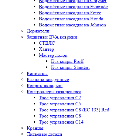
Водомётные насадки на Chrysler
Водомётные насадки на Evinrude
Водомётные насадки на Force
Водомётные насадки на Honda
Водомётные насадки на Johnson
Держатели
Защитные EVA коврики
СТЕЛС
Хантер
Мастер лодок
Eva ковры Proff
Eva ковры Standart
Канистры
Клапана воздушные
Коврик-вкладыш
Контроллеры газа-реверса
Трос управления C2
Трос управления C5
Трос управления C8 (ЕС 133) Red
Трос управления C8
Трос управления C14
Кранцы
Литьевые детали