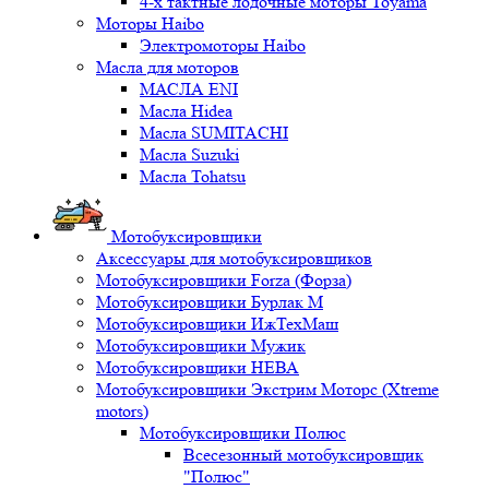
4-х тактные лодочные моторы Toyama
Моторы Haibo
Электромоторы Haibo
Масла для моторов
МАСЛА ENI
Масла Hidea
Масла SUMITACHI
Масла Suzuki
Масла Tohatsu
Мотобуксировщики
Аксессуары для мотобуксировщиков
Мотобуксировщики Forza (Форза)
Мотобуксировщики Бурлак М
Мотобуксировщики ИжТехМаш
Мотобуксировщики Мужик
Мотобуксировщики НЕВА
Мотобуксировщики Экстрим Моторс (Xtreme
motors)
Мотобуксировщики Полюс
Всесезонный мотобуксировщик
"Полюс"