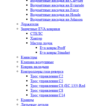
Водомётные насадки на Chrysler
Водомётные насадки на Evinrude
Водомётные насадки на Force
Водомётные насадки на Honda
Водомётные насадки на Johnson
Держатели
Защитные EVA коврики
СТЕЛС
Хантер
Мастер лодок
Eva ковры Proff
Eva ковры Standart
Канистры
Клапана воздушные
Коврик-вкладыш
Контроллеры газа-реверса
Трос управления C2
Трос управления C5
Трос управления C8 (ЕС 133) Red
Трос управления C8
Трос управления C14
Кранцы
Литьевые детали