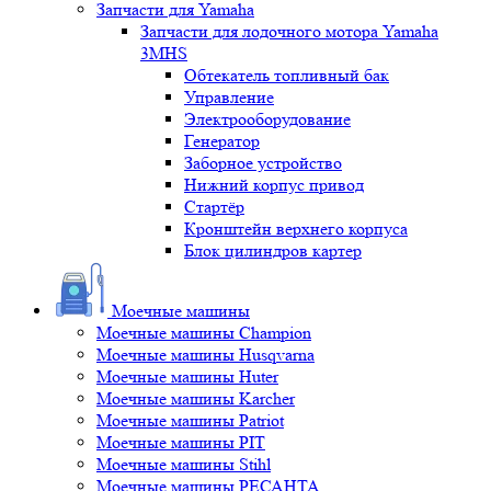
Запчасти для Yamaha
Запчасти для лодочного мотора Yamaha
3MHS
Обтекатель топливный бак
Управление
Электрооборудование
Генератор
Заборное устройство
Нижний корпус привод
Стартёр
Кронштейн верхнего корпуса
Блок цилиндров картер
Моечные машины
Моечные машины Champion
Моечные машины Husqvarna
Моечные машины Huter
Моечные машины Karcher
Моечные машины Patriot
Моечные машины PIT
Моечные машины Stihl
Моечные машины РЕСАНТА