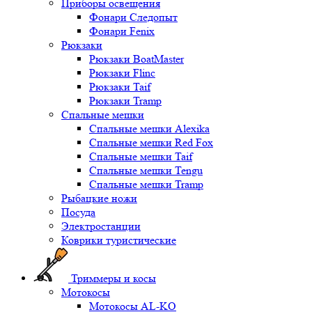
Приборы освещения
Фонари Следопыт
Фонари Fenix
Рюкзаки
Рюкзаки BoatMaster
Рюкзаки Flinc
Рюкзаки Taif
Рюкзаки Tramp
Спальные мешки
Спальные мешки Alexika
Спальные мешки Red Fox
Спальные мешки Taif
Спальные мешки Tengu
Спальные мешки Tramp
Рыбацкие ножи
Посуда
Электростанции
Коврики туристические
Триммеры и косы
Мотокосы
Мотокосы AL-KO