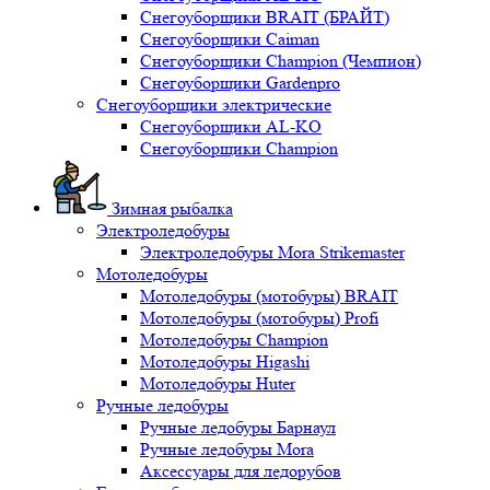
Снегоуборщики BRAIT (БРАЙТ)
Снегоуборщики Caiman
Снегоуборщики Champion (Чемпион)
Снегоуборщики Gardenpro
Снегоуборщики электрические
Снегоуборщики AL-KO
Снегоуборщики Champion
Зимная рыбалка
Электроледобуры
Электроледобуры Mora Strikemaster
Мотоледобуры
Мотоледобуры (мотобуры) BRAIT
Мотоледобуры (мотобуры) Profi
Мотоледобуры Champion
Мотоледобуры Higashi
Мотоледобуры Huter
Ручные ледобуры
Ручные ледобуры Барнаул
Ручные ледобуры Mora
Аксессуары для ледорубов