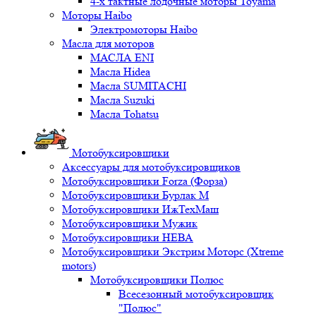
4-х тактные лодочные моторы Toyama
Моторы Haibo
Электромоторы Haibo
Масла для моторов
МАСЛА ENI
Масла Hidea
Масла SUMITACHI
Масла Suzuki
Масла Tohatsu
Мотобуксировщики
Аксессуары для мотобуксировщиков
Мотобуксировщики Forza (Форза)
Мотобуксировщики Бурлак М
Мотобуксировщики ИжТехМаш
Мотобуксировщики Мужик
Мотобуксировщики НЕВА
Мотобуксировщики Экстрим Моторс (Xtreme
motors)
Мотобуксировщики Полюс
Всесезонный мотобуксировщик
"Полюс"