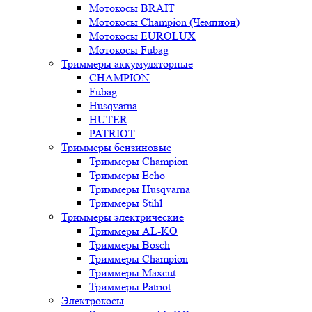
Мотокосы BRAIT
Мотокосы Champion (Чемпион)
Мотокосы EUROLUX
Мотокосы Fubag
Триммеры аккумуляторные
CHAMPION
Fubag
Husqvarna
HUTER
PATRIOT
Триммеры бензиновые
Триммеры Champion
Триммеры Echo
Триммеры Husqvarna
Триммеры Stihl
Триммеры электрические
Триммеры AL-KO
Триммеры Bosch
Триммеры Champion
Триммеры Maxcut
Триммеры Patriot
Электрокосы