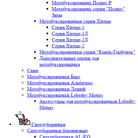
Мотобуксировщик Полюс-Р
Мотобуксировщик серии "Полюс"
Зима
Мотобуксировщики серии Xtreme
Серия Xtreme-1
Серия Xtreme-1Д
Серия Xtreme-2Д
Серия Xtreme-2
Мотобуксировщики серии "Конёк-Горбунок"
Дополнительные опции для
мотобуксировщика
Сани
Мотобуксировщики Барс
Мотобуксировщики Альбатрос
Мотобуксировщики Леший
Мотобуксировщики Lebedev Motors
Аксессуары для мотобуксировщиков Lebedev
Motors
Снегоуборщики
Снегоуборщики бензиновые
Снегоуборщики AL-KO