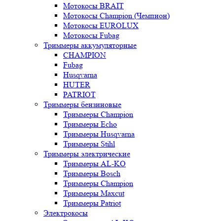
Мотокосы BRAIT
Мотокосы Champion (Чемпион)
Мотокосы EUROLUX
Мотокосы Fubag
Триммеры аккумуляторные
CHAMPION
Fubag
Husqvarna
HUTER
PATRIOT
Триммеры бензиновые
Триммеры Champion
Триммеры Echo
Триммеры Husqvarna
Триммеры Stihl
Триммеры электрические
Триммеры AL-KO
Триммеры Bosch
Триммеры Champion
Триммеры Maxcut
Триммеры Patriot
Электрокосы