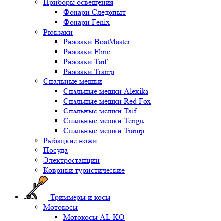
Приборы освещения
Фонари Следопыт
Фонари Fenix
Рюкзаки
Рюкзаки BoatMaster
Рюкзаки Flinc
Рюкзаки Taif
Рюкзаки Tramp
Спальные мешки
Спальные мешки Alexika
Спальные мешки Red Fox
Спальные мешки Taif
Спальные мешки Tengu
Спальные мешки Tramp
Рыбацкие ножи
Посуда
Электростанции
Коврики туристические
Триммеры и косы
Мотокосы
Мотокосы AL-KO