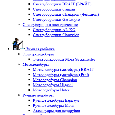
Снегоуборщики BRAIT (БРАЙТ)
Снегоуборщики Caiman
Снегоуборщики Champion (Чемпион)
Снегоуборщики Gardenpro
Снегоуборщики электрические
Снегоуборщики AL-KO
Снегоуборщики Champion
Зимная рыбалка
Электроледобуры
Электроледобуры Mora Strikemaster
Мотоледобуры
Мотоледобуры (мотобуры) BRAIT
Мотоледобуры (мотобуры) Profi
Мотоледобуры Champion
Мотоледобуры Higashi
Мотоледобуры Huter
Ручные ледобуры
Ручные ледобуры Барнаул
Ручные ледобуры Mora
Аксессуары для ледорубов