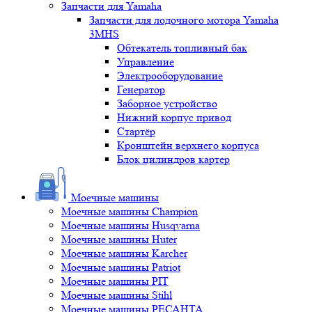
Запчасти для Yamaha
Запчасти для лодочного мотора Yamaha
3MHS
Обтекатель топливный бак
Управление
Электрооборудование
Генератор
Заборное устройство
Нижний корпус привод
Стартёр
Кронштейн верхнего корпуса
Блок цилиндров картер
Моечные машины
Моечные машины Champion
Моечные машины Husqvarna
Моечные машины Huter
Моечные машины Karcher
Моечные машины Patriot
Моечные машины PIT
Моечные машины Stihl
Моечные машины РЕСАНТА