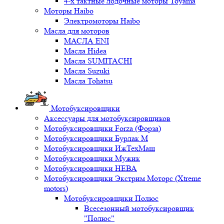
4-х тактные лодочные моторы Toyama
Моторы Haibo
Электромоторы Haibo
Масла для моторов
МАСЛА ENI
Масла Hidea
Масла SUMITACHI
Масла Suzuki
Масла Tohatsu
Мотобуксировщики
Аксессуары для мотобуксировщиков
Мотобуксировщики Forza (Форза)
Мотобуксировщики Бурлак М
Мотобуксировщики ИжТехМаш
Мотобуксировщики Мужик
Мотобуксировщики НЕВА
Мотобуксировщики Экстрим Моторс (Xtreme
motors)
Мотобуксировщики Полюс
Всесезонный мотобуксировщик
"Полюс"