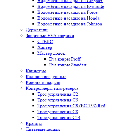
Водомётные насадки на Chrysler
Водомётные насадки на Evinrude
Водомётные насадки на Force
Водомётные насадки на Honda
Водомётные насадки на Johnson
Держатели
Защитные EVA коврики
СТЕЛС
Хантер
Мастер лодок
Eva ковры Proff
Eva ковры Standart
Канистры
Клапана воздушные
Коврик-вкладыш
Контроллеры газа-реверса
Трос управления C2
Трос управления C5
Трос управления C8 (ЕС 133) Red
Трос управления C8
Трос управления C14
Кранцы
Литьевые детали