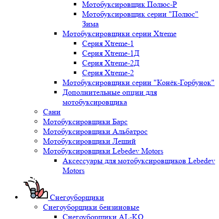
Мотобуксировщик Полюс-Р
Мотобуксировщик серии "Полюс"
Зима
Мотобуксировщики серии Xtreme
Серия Xtreme-1
Серия Xtreme-1Д
Серия Xtreme-2Д
Серия Xtreme-2
Мотобуксировщики серии "Конёк-Горбунок"
Дополнительные опции для
мотобуксировщика
Сани
Мотобуксировщики Барс
Мотобуксировщики Альбатрос
Мотобуксировщики Леший
Мотобуксировщики Lebedev Motors
Аксессуары для мотобуксировщиков Lebedev
Motors
Снегоуборщики
Снегоуборщики бензиновые
Снегоуборщики AL-KO