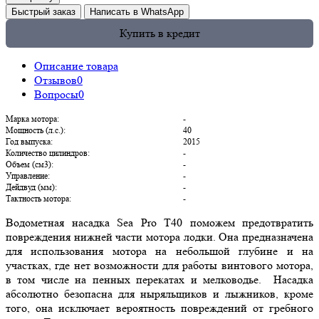
Быстрый заказ
Написать в WhatsApp
Купить в кредит
Описание товара
Отзывов
0
Вопросы
0
Марка мотора:
-
Мощность (л.с.):
40
Год выпуска:
2015
Количество цилиндров:
-
Объем (см3):
-
Управление:
-
Дейдвуд (мм):
-
Тактность мотора:
-
Водометная насадка Sea Pro T40 поможем предотвратить
повреждения нижней части мотора лодки. Она предназначена
для использования мотора на небольшой глубине и на
участках, где нет возможности для работы винтового мотора,
в том числе на пенных перекатах и мелководье. Насадка
абсолютно безопасна для ныряльщиков и лыжников, кроме
того, она исключает вероятность повреждений от гребного