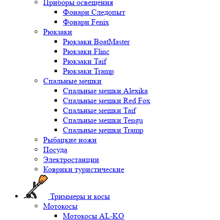
Приборы освещения
Фонари Следопыт
Фонари Fenix
Рюкзаки
Рюкзаки BoatMaster
Рюкзаки Flinc
Рюкзаки Taif
Рюкзаки Tramp
Спальные мешки
Спальные мешки Alexika
Спальные мешки Red Fox
Спальные мешки Taif
Спальные мешки Tengu
Спальные мешки Tramp
Рыбацкие ножи
Посуда
Электростанции
Коврики туристические
Триммеры и косы
Мотокосы
Мотокосы AL-KO