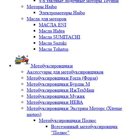
4-х тактные лодочные моторы Toyama
Моторы Haibo
Электромоторы Haibo
Масла для моторов
МАСЛА ENI
Масла Hidea
Масла SUMITACHI
Масла Suzuki
Масла Tohatsu
Мотобуксировщики
Аксессуары для мотобуксировщиков
Мотобуксировщики Forza (Форза)
Мотобуксировщики Бурлак М
Мотобуксировщики ИжТехМаш
Мотобуксировщики Мужик
Мотобуксировщики НЕВА
Мотобуксировщики Экстрим Моторс (Xtreme
motors)
Мотобуксировщики Полюс
Всесезонный мотобуксировщик
"Полюс"