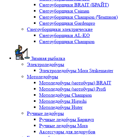
Снегоуборщики BRAIT (БРАЙТ)
Снегоуборщики Caiman
Снегоуборщики Champion (Чемпион)
Снегоуборщики Gardenpro
Снегоуборщики электрические
Снегоуборщики AL-KO
Снегоуборщики Champion
Зимная рыбалка
Электроледобуры
Электроледобуры Mora Strikemaster
Мотоледобуры
Мотоледобуры (мотобуры) BRAIT
Мотоледобуры (мотобуры) Profi
Мотоледобуры Champion
Мотоледобуры Higashi
Мотоледобуры Huter
Ручные ледобуры
Ручные ледобуры Барнаул
Ручные ледобуры Mora
Аксессуары для ледорубов