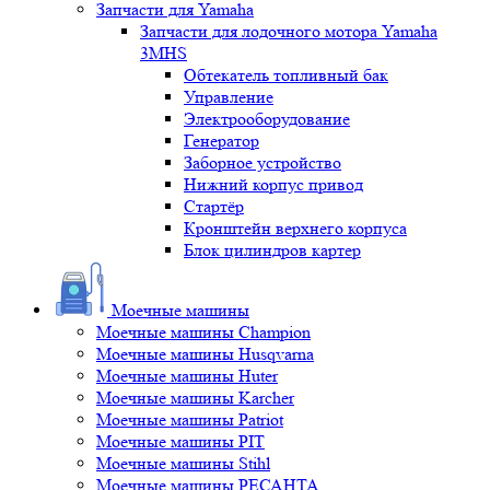
Запчасти для Yamaha
Запчасти для лодочного мотора Yamaha
3MHS
Обтекатель топливный бак
Управление
Электрооборудование
Генератор
Заборное устройство
Нижний корпус привод
Стартёр
Кронштейн верхнего корпуса
Блок цилиндров картер
Моечные машины
Моечные машины Champion
Моечные машины Husqvarna
Моечные машины Huter
Моечные машины Karcher
Моечные машины Patriot
Моечные машины PIT
Моечные машины Stihl
Моечные машины РЕСАНТА