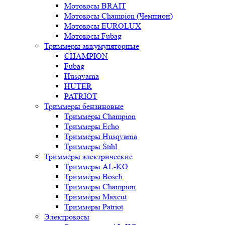
Мотокосы BRAIT
Мотокосы Champion (Чемпион)
Мотокосы EUROLUX
Мотокосы Fubag
Триммеры аккумуляторные
CHAMPION
Fubag
Husqvarna
HUTER
PATRIOT
Триммеры бензиновые
Триммеры Champion
Триммеры Echo
Триммеры Husqvarna
Триммеры Stihl
Триммеры электрические
Триммеры AL-KO
Триммеры Bosch
Триммеры Champion
Триммеры Maxcut
Триммеры Patriot
Электрокосы