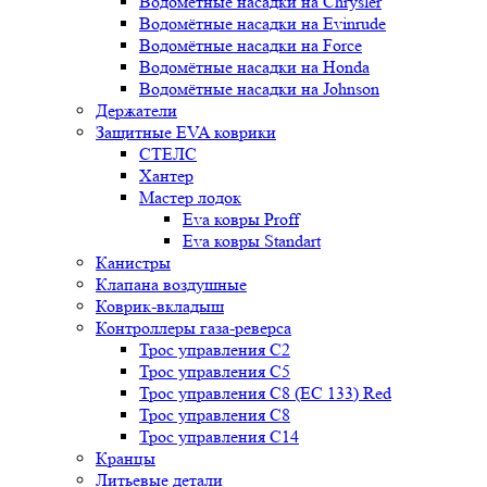
Водомётные насадки на Chrysler
Водомётные насадки на Evinrude
Водомётные насадки на Force
Водомётные насадки на Honda
Водомётные насадки на Johnson
Держатели
Защитные EVA коврики
СТЕЛС
Хантер
Мастер лодок
Eva ковры Proff
Eva ковры Standart
Канистры
Клапана воздушные
Коврик-вкладыш
Контроллеры газа-реверса
Трос управления C2
Трос управления C5
Трос управления C8 (ЕС 133) Red
Трос управления C8
Трос управления C14
Кранцы
Литьевые детали