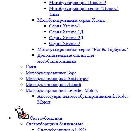
Мотобуксировщик Полюс-Р
Мотобуксировщик серии "Полюс"
Зима
Мотобуксировщики серии Xtreme
Серия Xtreme-1
Серия Xtreme-1Д
Серия Xtreme-2Д
Серия Xtreme-2
Мотобуксировщики серии "Конёк-Горбунок"
Дополнительные опции для
мотобуксировщика
Сани
Мотобуксировщики Барс
Мотобуксировщики Альбатрос
Мотобуксировщики Леший
Мотобуксировщики Lebedev Motors
Аксессуары для мотобуксировщиков Lebedev
Motors
Снегоуборщики
Снегоуборщики бензиновые
Снегоуборщики AL-KO