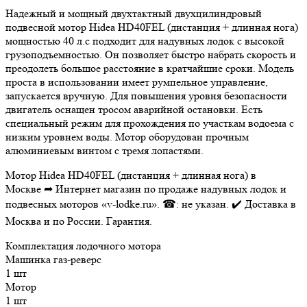
Надежный и мощный двухтактный двухцилиндровый
подвесной мотор Hidea HD40FEL (дистанция + длинная нога)
мощностью 40 л.с подходит для надувных лодок с высокой
грузоподъемностью. Он позволяет быстро набрать скорость и
преодолеть большое расстояние в кратчайшие сроки. Модель
проста в использовании имеет румпельное управление,
запускается вручную. Для повышения уровня безопасности
двигатель оснащен тросом аварийной остановки. Есть
специальный режим для прохождения по участкам водоема с
низким уровнем воды. Мотор оборудован прочным
алюминиевым винтом с тремя лопастями.
Мотор Hidea HD40FEL (дистанция + длинная нога) в
Москве ➦ Интернет магазин по продаже надувных лодок и
подвесных моторов «v-lodke.ru». ☎: не указан. ✔️ Доставка в
Москва и по России. Гарантия.
Комплектация лодочного мотора
Машинка газ-реверс
1 шт
Мотор
1 шт