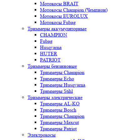
Мотокосы BRAIT
Мотокосы Champion (Чемпион)
Мотокосы EUROLUX
Мотокосы Fubag
Триммеры аккумуляторные
CHAMPION
Fubag
Husqvarna
HUTER
PATRIOT
Триммеры бензиновые
Триммеры Champion
Триммеры Echo
Триммеры Husqvarna
Триммеры Stihl
Триммеры электрические
Триммеры AL-KO
Триммеры Bosch
Триммеры Champion
Триммеры Maxcut
Триммеры Patriot
Электрокосы