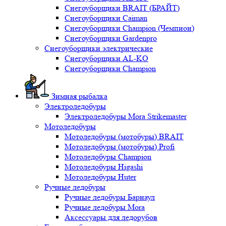
Снегоуборщики BRAIT (БРАЙТ)
Снегоуборщики Caiman
Снегоуборщики Champion (Чемпион)
Снегоуборщики Gardenpro
Снегоуборщики электрические
Снегоуборщики AL-KO
Снегоуборщики Champion
Зимная рыбалка
Электроледобуры
Электроледобуры Mora Strikemaster
Мотоледобуры
Мотоледобуры (мотобуры) BRAIT
Мотоледобуры (мотобуры) Profi
Мотоледобуры Champion
Мотоледобуры Higashi
Мотоледобуры Huter
Ручные ледобуры
Ручные ледобуры Барнаул
Ручные ледобуры Mora
Аксессуары для ледорубов