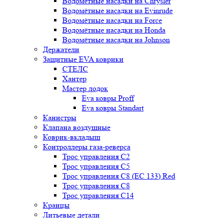
Водомётные насадки на Chrysler
Водомётные насадки на Evinrude
Водомётные насадки на Force
Водомётные насадки на Honda
Водомётные насадки на Johnson
Держатели
Защитные EVA коврики
СТЕЛС
Хантер
Мастер лодок
Eva ковры Proff
Eva ковры Standart
Канистры
Клапана воздушные
Коврик-вкладыш
Контроллеры газа-реверса
Трос управления C2
Трос управления C5
Трос управления C8 (ЕС 133) Red
Трос управления C8
Трос управления C14
Кранцы
Литьевые детали