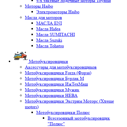
4-х тактные лодочные моторы Toyama
Моторы Haibo
Электромоторы Haibo
Масла для моторов
МАСЛА ENI
Масла Hidea
Масла SUMITACHI
Масла Suzuki
Масла Tohatsu
Мотобуксировщики
Аксессуары для мотобуксировщиков
Мотобуксировщики Forza (Форза)
Мотобуксировщики Бурлак М
Мотобуксировщики ИжТехМаш
Мотобуксировщики Мужик
Мотобуксировщики НЕВА
Мотобуксировщики Экстрим Моторс (Xtreme
motors)
Мотобуксировщики Полюс
Всесезонный мотобуксировщик
"Полюс"