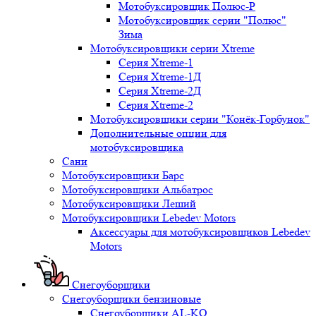
Мотобуксировщик Полюс-Р
Мотобуксировщик серии "Полюс"
Зима
Мотобуксировщики серии Xtreme
Серия Xtreme-1
Серия Xtreme-1Д
Серия Xtreme-2Д
Серия Xtreme-2
Мотобуксировщики серии "Конёк-Горбунок"
Дополнительные опции для
мотобуксировщика
Сани
Мотобуксировщики Барс
Мотобуксировщики Альбатрос
Мотобуксировщики Леший
Мотобуксировщики Lebedev Motors
Аксессуары для мотобуксировщиков Lebedev
Motors
Снегоуборщики
Снегоуборщики бензиновые
Снегоуборщики AL-KO