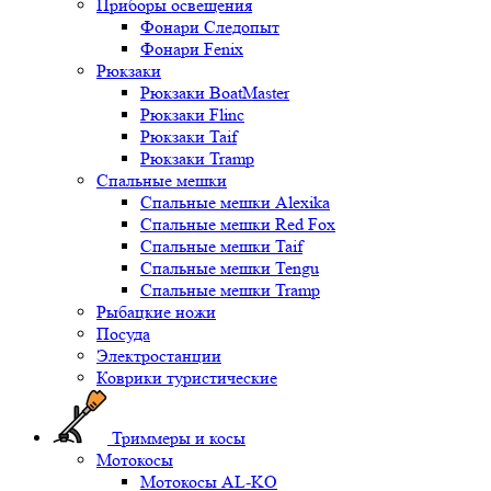
Приборы освещения
Фонари Следопыт
Фонари Fenix
Рюкзаки
Рюкзаки BoatMaster
Рюкзаки Flinc
Рюкзаки Taif
Рюкзаки Tramp
Спальные мешки
Спальные мешки Alexika
Спальные мешки Red Fox
Спальные мешки Taif
Спальные мешки Tengu
Спальные мешки Tramp
Рыбацкие ножи
Посуда
Электростанции
Коврики туристические
Триммеры и косы
Мотокосы
Мотокосы AL-KO