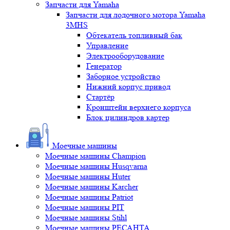
Запчасти для Yamaha
Запчасти для лодочного мотора Yamaha
3MHS
Обтекатель топливный бак
Управление
Электрооборудование
Генератор
Заборное устройство
Нижний корпус привод
Стартёр
Кронштейн верхнего корпуса
Блок цилиндров картер
Моечные машины
Моечные машины Champion
Моечные машины Husqvarna
Моечные машины Huter
Моечные машины Karcher
Моечные машины Patriot
Моечные машины PIT
Моечные машины Stihl
Моечные машины РЕСАНТА