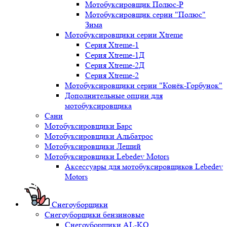
Мотобуксировщик Полюс-Р
Мотобуксировщик серии "Полюс"
Зима
Мотобуксировщики серии Xtreme
Серия Xtreme-1
Серия Xtreme-1Д
Серия Xtreme-2Д
Серия Xtreme-2
Мотобуксировщики серии "Конёк-Горбунок"
Дополнительные опции для
мотобуксировщика
Сани
Мотобуксировщики Барс
Мотобуксировщики Альбатрос
Мотобуксировщики Леший
Мотобуксировщики Lebedev Motors
Аксессуары для мотобуксировщиков Lebedev
Motors
Снегоуборщики
Снегоуборщики бензиновые
Снегоуборщики AL-KO