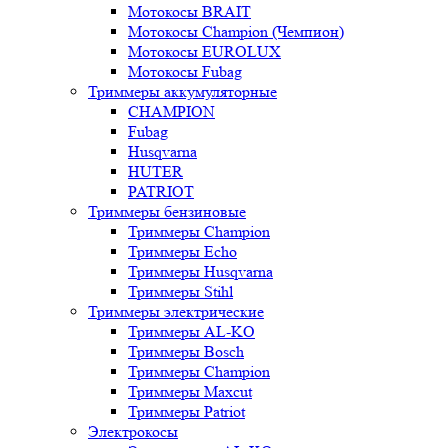
Мотокосы BRAIT
Мотокосы Champion (Чемпион)
Мотокосы EUROLUX
Мотокосы Fubag
Триммеры аккумуляторные
CHAMPION
Fubag
Husqvarna
HUTER
PATRIOT
Триммеры бензиновые
Триммеры Champion
Триммеры Echo
Триммеры Husqvarna
Триммеры Stihl
Триммеры электрические
Триммеры AL-KO
Триммеры Bosch
Триммеры Champion
Триммеры Maxcut
Триммеры Patriot
Электрокосы