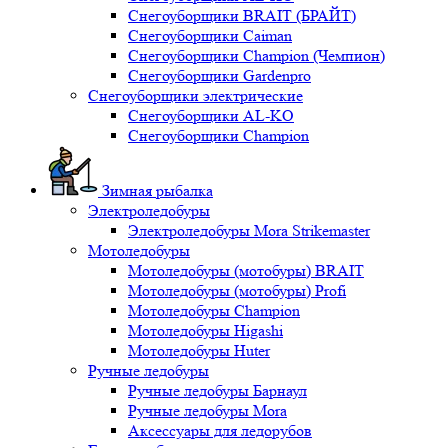
Снегоуборщики BRAIT (БРАЙТ)
Снегоуборщики Caiman
Снегоуборщики Champion (Чемпион)
Снегоуборщики Gardenpro
Снегоуборщики электрические
Снегоуборщики AL-KO
Снегоуборщики Champion
Зимная рыбалка
Электроледобуры
Электроледобуры Mora Strikemaster
Мотоледобуры
Мотоледобуры (мотобуры) BRAIT
Мотоледобуры (мотобуры) Profi
Мотоледобуры Champion
Мотоледобуры Higashi
Мотоледобуры Huter
Ручные ледобуры
Ручные ледобуры Барнаул
Ручные ледобуры Mora
Аксессуары для ледорубов