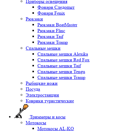
Приборы освещения
Фонари Следопыт
Фонари Fenix
Рюкзаки
Рюкзаки BoatMaster
Рюкзаки Flinc
Рюкзаки Taif
Рюкзаки Tramp
Спальные мешки
Спальные мешки Alexika
Спальные мешки Red Fox
Спальные мешки Taif
Спальные мешки Tengu
Спальные мешки Tramp
Рыбацкие ножи
Посуда
Электростанции
Коврики туристические
Триммеры и косы
Мотокосы
Мотокосы AL-KO