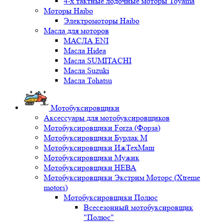
4-х тактные лодочные моторы Toyama
Моторы Haibo
Электромоторы Haibo
Масла для моторов
МАСЛА ENI
Масла Hidea
Масла SUMITACHI
Масла Suzuki
Масла Tohatsu
Мотобуксировщики
Аксессуары для мотобуксировщиков
Мотобуксировщики Forza (Форза)
Мотобуксировщики Бурлак М
Мотобуксировщики ИжТехМаш
Мотобуксировщики Мужик
Мотобуксировщики НЕВА
Мотобуксировщики Экстрим Моторс (Xtreme
motors)
Мотобуксировщики Полюс
Всесезонный мотобуксировщик
"Полюс"