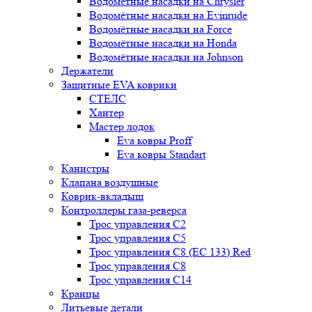
Водомётные насадки на Chrysler
Водомётные насадки на Evinrude
Водомётные насадки на Force
Водомётные насадки на Honda
Водомётные насадки на Johnson
Держатели
Защитные EVA коврики
СТЕЛС
Хантер
Мастер лодок
Eva ковры Proff
Eva ковры Standart
Канистры
Клапана воздушные
Коврик-вкладыш
Контроллеры газа-реверса
Трос управления C2
Трос управления C5
Трос управления C8 (ЕС 133) Red
Трос управления C8
Трос управления C14
Кранцы
Литьевые детали