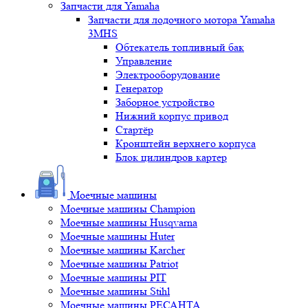
Запчасти для Yamaha
Запчасти для лодочного мотора Yamaha
3MHS
Обтекатель топливный бак
Управление
Электрооборудование
Генератор
Заборное устройство
Нижний корпус привод
Стартёр
Кронштейн верхнего корпуса
Блок цилиндров картер
Моечные машины
Моечные машины Champion
Моечные машины Husqvarna
Моечные машины Huter
Моечные машины Karcher
Моечные машины Patriot
Моечные машины PIT
Моечные машины Stihl
Моечные машины РЕСАНТА