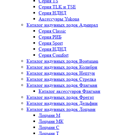
Серия TS
Серия TLK и TSE
Серия НДНД
Аксессуары Yukona
Каталог надувных лодок Адмирал
Серия Classic
Серия РИБ
Серия Sport
Серия НДНД
Серия Comfort
Каталог надувных лодок Boatsman
Каталог надувных лодок Колибри
Каталог надувных лодок Нептун
Каталог надувных лодок Стрелка
Каталог надувных лодок Флагман
Каталог аксессуаров Флагман
Каталог надувных лодок Фрегат
Каталог надувных лодок Дельфин
Каталог надувных лодок Лоцман
Лоцман М
Лоцман МК
Лоцман С
Лоцман Т