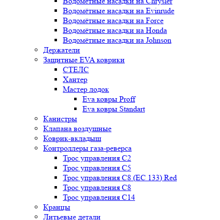
Водомётные насадки на Chrysler
Водомётные насадки на Evinrude
Водомётные насадки на Force
Водомётные насадки на Honda
Водомётные насадки на Johnson
Держатели
Защитные EVA коврики
СТЕЛС
Хантер
Мастер лодок
Eva ковры Proff
Eva ковры Standart
Канистры
Клапана воздушные
Коврик-вкладыш
Контроллеры газа-реверса
Трос управления C2
Трос управления C5
Трос управления C8 (ЕС 133) Red
Трос управления C8
Трос управления C14
Кранцы
Литьевые детали