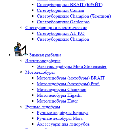
Снегоуборщики BRAIT (БРАЙТ)
Снегоуборщики Caiman
Снегоуборщики Champion (Чемпион)
Снегоуборщики Gardenpro
Снегоуборщики электрические
Снегоуборщики AL-KO
Снегоуборщики Champion
Зимная рыбалка
Электроледобуры
Электроледобуры Mora Strikemaster
Мотоледобуры
Мотоледобуры (мотобуры) BRAIT
Мотоледобуры (мотобуры) Profi
Мотоледобуры Champion
Мотоледобуры Higashi
Мотоледобуры Huter
Ручные ледобуры
Ручные ледобуры Барнаул
Ручные ледобуры Mora
Аксессуары для ледорубов