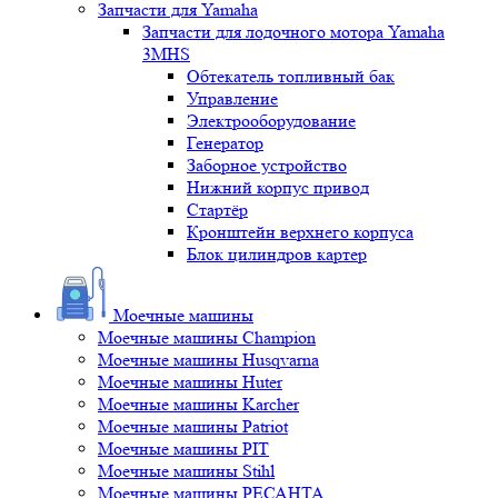
Запчасти для Yamaha
Запчасти для лодочного мотора Yamaha
3MHS
Обтекатель топливный бак
Управление
Электрооборудование
Генератор
Заборное устройство
Нижний корпус привод
Стартёр
Кронштейн верхнего корпуса
Блок цилиндров картер
Моечные машины
Моечные машины Champion
Моечные машины Husqvarna
Моечные машины Huter
Моечные машины Karcher
Моечные машины Patriot
Моечные машины PIT
Моечные машины Stihl
Моечные машины РЕСАНТА