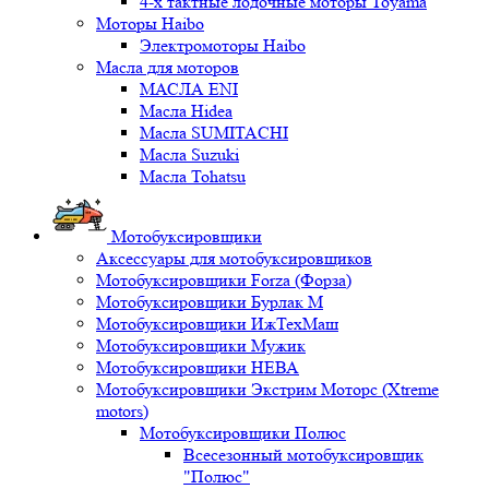
4-х тактные лодочные моторы Toyama
Моторы Haibo
Электромоторы Haibo
Масла для моторов
МАСЛА ENI
Масла Hidea
Масла SUMITACHI
Масла Suzuki
Масла Tohatsu
Мотобуксировщики
Аксессуары для мотобуксировщиков
Мотобуксировщики Forza (Форза)
Мотобуксировщики Бурлак М
Мотобуксировщики ИжТехМаш
Мотобуксировщики Мужик
Мотобуксировщики НЕВА
Мотобуксировщики Экстрим Моторс (Xtreme
motors)
Мотобуксировщики Полюс
Всесезонный мотобуксировщик
"Полюс"