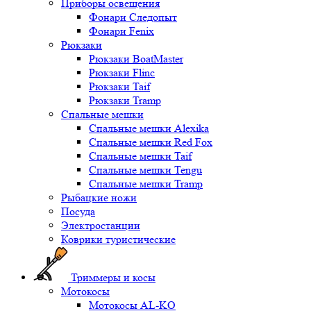
Приборы освещения
Фонари Следопыт
Фонари Fenix
Рюкзаки
Рюкзаки BoatMaster
Рюкзаки Flinc
Рюкзаки Taif
Рюкзаки Tramp
Спальные мешки
Спальные мешки Alexika
Спальные мешки Red Fox
Спальные мешки Taif
Спальные мешки Tengu
Спальные мешки Tramp
Рыбацкие ножи
Посуда
Электростанции
Коврики туристические
Триммеры и косы
Мотокосы
Мотокосы AL-KO