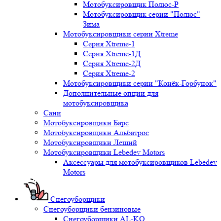
Мотобуксировщик Полюс-Р
Мотобуксировщик серии "Полюс"
Зима
Мотобуксировщики серии Xtreme
Серия Xtreme-1
Серия Xtreme-1Д
Серия Xtreme-2Д
Серия Xtreme-2
Мотобуксировщики серии "Конёк-Горбунок"
Дополнительные опции для
мотобуксировщика
Сани
Мотобуксировщики Барс
Мотобуксировщики Альбатрос
Мотобуксировщики Леший
Мотобуксировщики Lebedev Motors
Аксессуары для мотобуксировщиков Lebedev
Motors
Снегоуборщики
Снегоуборщики бензиновые
Снегоуборщики AL-KO