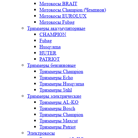
Мотокосы BRAIT
Мотокосы Champion (Чемпион)
Мотокосы EUROLUX
Мотокосы Fubag
Триммеры аккумуляторные
CHAMPION
Fubag
Husqvarna
HUTER
PATRIOT
Триммеры бензиновые
Триммеры Champion
Триммеры Echo
Триммеры Husqvarna
Триммеры Stihl
Триммеры электрические
Триммеры AL-KO
Триммеры Bosch
Триммеры Champion
Триммеры Maxcut
Триммеры Patriot
Электрокосы