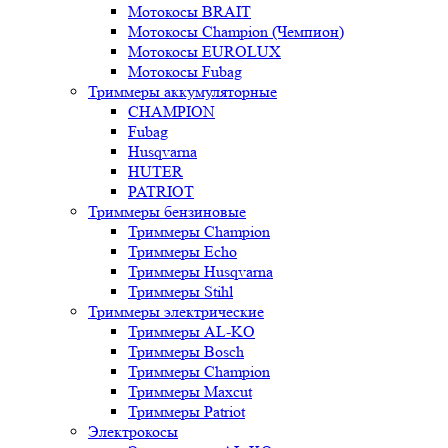
Мотокосы BRAIT
Мотокосы Champion (Чемпион)
Мотокосы EUROLUX
Мотокосы Fubag
Триммеры аккумуляторные
CHAMPION
Fubag
Husqvarna
HUTER
PATRIOT
Триммеры бензиновые
Триммеры Champion
Триммеры Echo
Триммеры Husqvarna
Триммеры Stihl
Триммеры электрические
Триммеры AL-KO
Триммеры Bosch
Триммеры Champion
Триммеры Maxcut
Триммеры Patriot
Электрокосы