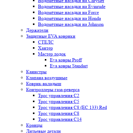
Водомётные насадки на Chrysler
Водомётные насадки на Evinrude
Водомётные насадки на Force
Водомётные насадки на Honda
Водомётные насадки на Johnson
Держатели
Защитные EVA коврики
СТЕЛС
Хантер
Мастер лодок
Eva ковры Proff
Eva ковры Standart
Канистры
Клапана воздушные
Коврик-вкладыш
Контроллеры газа-реверса
Трос управления C2
Трос управления C5
Трос управления C8 (ЕС 133) Red
Трос управления C8
Трос управления C14
Кранцы
Литьевые детали