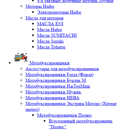
4-х тактные лодочные моторы Toyama
Моторы Haibo
Электромоторы Haibo
Масла для моторов
МАСЛА ENI
Масла Hidea
Масла SUMITACHI
Масла Suzuki
Масла Tohatsu
Мотобуксировщики
Аксессуары для мотобуксировщиков
Мотобуксировщики Forza (Форза)
Мотобуксировщики Бурлак М
Мотобуксировщики ИжТехМаш
Мотобуксировщики Мужик
Мотобуксировщики НЕВА
Мотобуксировщики Экстрим Моторс (Xtreme
motors)
Мотобуксировщики Полюс
Всесезонный мотобуксировщик
"Полюс"