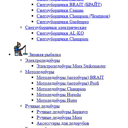
Снегоуборщики BRAIT (БРАЙТ)
Снегоуборщики Caiman
Снегоуборщики Champion (Чемпион)
Снегоуборщики Gardenpro
Снегоуборщики электрические
Снегоуборщики AL-KO
Снегоуборщики Champion
Зимная рыбалка
Электроледобуры
Электроледобуры Mora Strikemaster
Мотоледобуры
Мотоледобуры (мотобуры) BRAIT
Мотоледобуры (мотобуры) Profi
Мотоледобуры Champion
Мотоледобуры Higashi
Мотоледобуры Huter
Ручные ледобуры
Ручные ледобуры Барнаул
Ручные ледобуры Mora
Аксессуары для ледорубов