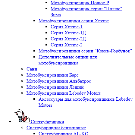
Мотобуксировщик Полюс-Р
Мотобуксировщик серии "Полюс"
Зима
Мотобуксировщики серии Xtreme
Серия Xtreme-1
Серия Xtreme-1Д
Серия Xtreme-2Д
Серия Xtreme-2
Мотобуксировщики серии "Конёк-Горбунок"
Дополнительные опции для
мотобуксировщика
Сани
Мотобуксировщики Барс
Мотобуксировщики Альбатрос
Мотобуксировщики Леший
Мотобуксировщики Lebedev Motors
Аксессуары для мотобуксировщиков Lebedev
Motors
Снегоуборщики
Снегоуборщики бензиновые
Снегоуборщики AL-KO