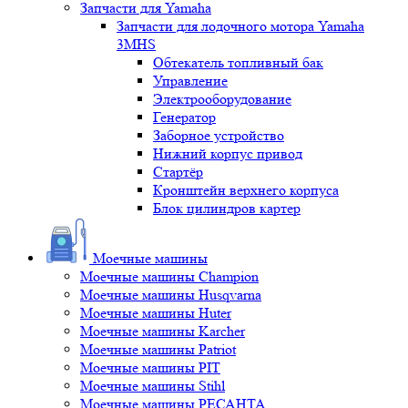
Запчасти для Yamaha
Запчасти для лодочного мотора Yamaha
3MHS
Обтекатель топливный бак
Управление
Электрооборудование
Генератор
Заборное устройство
Нижний корпус привод
Стартёр
Кронштейн верхнего корпуса
Блок цилиндров картер
Моечные машины
Моечные машины Champion
Моечные машины Husqvarna
Моечные машины Huter
Моечные машины Karcher
Моечные машины Patriot
Моечные машины PIT
Моечные машины Stihl
Моечные машины РЕСАНТА