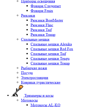
Приборы освещения
Фонари Следопыт
Фонари Fenix
Рюкзаки
Рюкзаки BoatMaster
Рюкзаки Flinc
Рюкзаки Taif
Рюкзаки Tramp
Спальные мешки
Спальные мешки Alexika
Спальные мешки Red Fox
Спальные мешки Taif
Спальные мешки Tengu
Спальные мешки Tramp
Рыбацкие ножи
Посуда
Электростанции
Коврики туристические
Триммеры и косы
Мотокосы
Мотокосы AL-KO