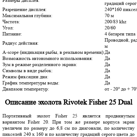
Размеры дисплея:
градаций серог
Разрешение дисплея:
240*160 пиксе
Максимальная глубина:
70 м
Частота:
200/83 khz
Угол:
20/60
Питание:
4 батареи тип
Проводной, рад
Радиус действия:
м
A-scope (индикация рыбы, в реальном времени):
Да
Возможность автономного использования:
Да
Зум в режиме разделенного экрана:
Да
Символы в виде рыбок:
Да
Режим фиксации дна:
Да
График температуры воды:
Да
Диапазон температур:
от - 20° до + 70
Описание эхолота Rivotek Fisher 25 Dual
Портативный эхолот Fisher 25 является продвинутым
вариантом Fisher 20. При том же размере корпуса экран
увеличен по размеру до 6,8 см по диагонали, по количеству
пикселей 240 x 160 и по количеству градаций серого цвета до