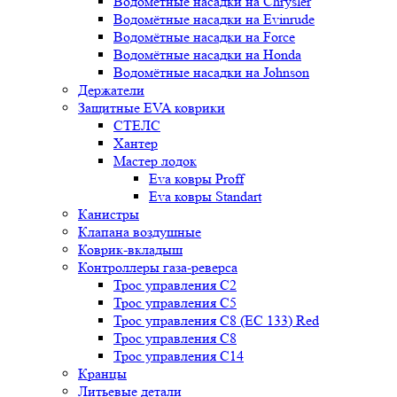
Водомётные насадки на Chrysler
Водомётные насадки на Evinrude
Водомётные насадки на Force
Водомётные насадки на Honda
Водомётные насадки на Johnson
Держатели
Защитные EVA коврики
СТЕЛС
Хантер
Мастер лодок
Eva ковры Proff
Eva ковры Standart
Канистры
Клапана воздушные
Коврик-вкладыш
Контроллеры газа-реверса
Трос управления C2
Трос управления C5
Трос управления C8 (ЕС 133) Red
Трос управления C8
Трос управления C14
Кранцы
Литьевые детали