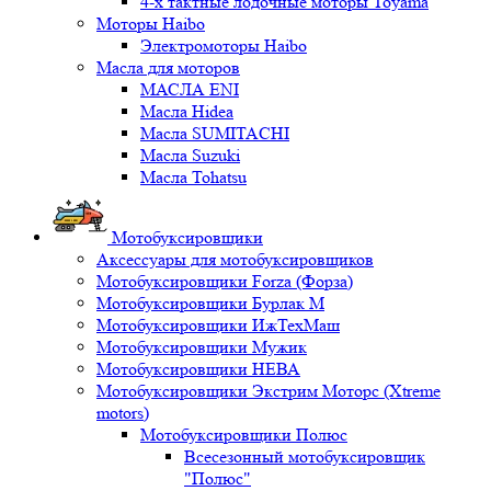
4-х тактные лодочные моторы Toyama
Моторы Haibo
Электромоторы Haibo
Масла для моторов
МАСЛА ENI
Масла Hidea
Масла SUMITACHI
Масла Suzuki
Масла Tohatsu
Мотобуксировщики
Аксессуары для мотобуксировщиков
Мотобуксировщики Forza (Форза)
Мотобуксировщики Бурлак М
Мотобуксировщики ИжТехМаш
Мотобуксировщики Мужик
Мотобуксировщики НЕВА
Мотобуксировщики Экстрим Моторс (Xtreme
motors)
Мотобуксировщики Полюс
Всесезонный мотобуксировщик
"Полюс"