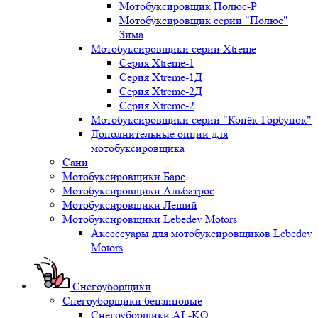
Мотобуксировщик Полюс-Р
Мотобуксировщик серии "Полюс"
Зима
Мотобуксировщики серии Xtreme
Серия Xtreme-1
Серия Xtreme-1Д
Серия Xtreme-2Д
Серия Xtreme-2
Мотобуксировщики серии "Конёк-Горбунок"
Дополнительные опции для
мотобуксировщика
Сани
Мотобуксировщики Барс
Мотобуксировщики Альбатрос
Мотобуксировщики Леший
Мотобуксировщики Lebedev Motors
Аксессуары для мотобуксировщиков Lebedev
Motors
Снегоуборщики
Снегоуборщики бензиновые
Снегоуборщики AL-KO