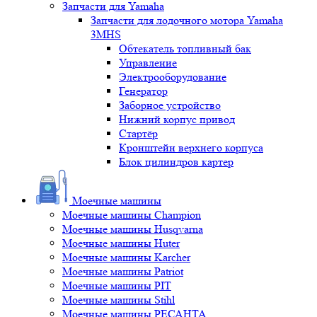
Запчасти для Yamaha
Запчасти для лодочного мотора Yamaha
3MHS
Обтекатель топливный бак
Управление
Электрооборудование
Генератор
Заборное устройство
Нижний корпус привод
Стартёр
Кронштейн верхнего корпуса
Блок цилиндров картер
Моечные машины
Моечные машины Champion
Моечные машины Husqvarna
Моечные машины Huter
Моечные машины Karcher
Моечные машины Patriot
Моечные машины PIT
Моечные машины Stihl
Моечные машины РЕСАНТА