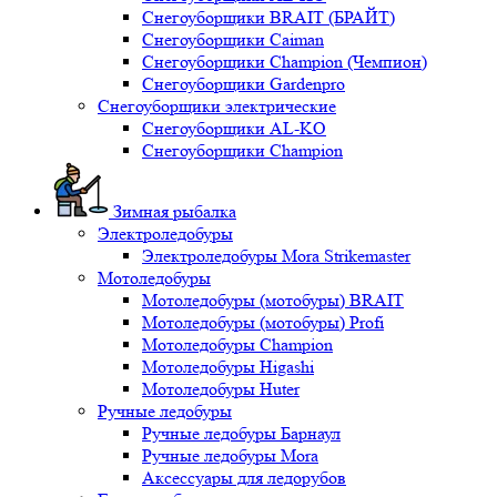
Снегоуборщики BRAIT (БРАЙТ)
Снегоуборщики Caiman
Снегоуборщики Champion (Чемпион)
Снегоуборщики Gardenpro
Снегоуборщики электрические
Снегоуборщики AL-KO
Снегоуборщики Champion
Зимная рыбалка
Электроледобуры
Электроледобуры Mora Strikemaster
Мотоледобуры
Мотоледобуры (мотобуры) BRAIT
Мотоледобуры (мотобуры) Profi
Мотоледобуры Champion
Мотоледобуры Higashi
Мотоледобуры Huter
Ручные ледобуры
Ручные ледобуры Барнаул
Ручные ледобуры Mora
Аксессуары для ледорубов