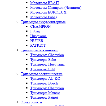
Мотокосы BRAIT
Мотокосы Champion (Чемпион)
Мотокосы EUROLUX
Мотокосы Fubag
Триммеры аккумуляторные
CHAMPION
Fubag
Husqvarna
HUTER
PATRIOT
Триммеры бензиновые
Триммеры Champion
Триммеры Echo
Триммеры Husqvarna
Триммеры Stihl
Триммеры электрические
Триммеры AL-KO
Триммеры Bosch
Триммеры Champion
Триммеры Maxcut
Триммеры Patriot
Электрокосы