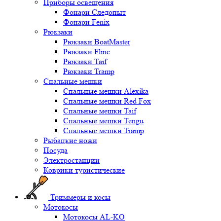
Приборы освещения
Фонари Следопыт
Фонари Fenix
Рюкзаки
Рюкзаки BoatMaster
Рюкзаки Flinc
Рюкзаки Taif
Рюкзаки Tramp
Спальные мешки
Спальные мешки Alexika
Спальные мешки Red Fox
Спальные мешки Taif
Спальные мешки Tengu
Спальные мешки Tramp
Рыбацкие ножи
Посуда
Электростанции
Коврики туристические
Триммеры и косы
Мотокосы
Мотокосы AL-KO