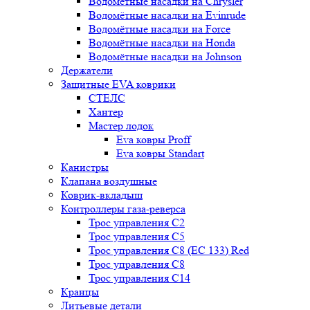
Водомётные насадки на Chrysler
Водомётные насадки на Evinrude
Водомётные насадки на Force
Водомётные насадки на Honda
Водомётные насадки на Johnson
Держатели
Защитные EVA коврики
СТЕЛС
Хантер
Мастер лодок
Eva ковры Proff
Eva ковры Standart
Канистры
Клапана воздушные
Коврик-вкладыш
Контроллеры газа-реверса
Трос управления C2
Трос управления C5
Трос управления C8 (ЕС 133) Red
Трос управления C8
Трос управления C14
Кранцы
Литьевые детали