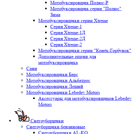
Мотобуксировщик Полюс-Р
Мотобуксировщик серии "Полюс"
Зима
Мотобуксировщики серии Xtreme
Серия Xtreme-1
Серия Xtreme-1Д
Серия Xtreme-2Д
Серия Xtreme-2
Мотобуксировщики серии "Конёк-Горбунок"
Дополнительные опции для
мотобуксировщика
Сани
Мотобуксировщики Барс
Мотобуксировщики Альбатрос
Мотобуксировщики Леший
Мотобуксировщики Lebedev Motors
Аксессуары для мотобуксировщиков Lebedev
Motors
Снегоуборщики
Снегоуборщики бензиновые
Снегоуборщики AL-KO