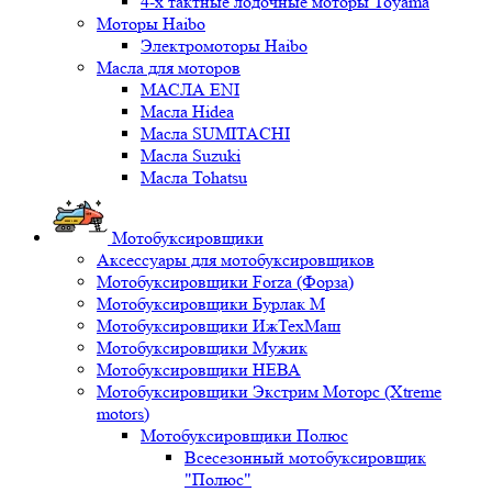
4-х тактные лодочные моторы Toyama
Моторы Haibo
Электромоторы Haibo
Масла для моторов
МАСЛА ENI
Масла Hidea
Масла SUMITACHI
Масла Suzuki
Масла Tohatsu
Мотобуксировщики
Аксессуары для мотобуксировщиков
Мотобуксировщики Forza (Форза)
Мотобуксировщики Бурлак М
Мотобуксировщики ИжТехМаш
Мотобуксировщики Мужик
Мотобуксировщики НЕВА
Мотобуксировщики Экстрим Моторс (Xtreme
motors)
Мотобуксировщики Полюс
Всесезонный мотобуксировщик
"Полюс"