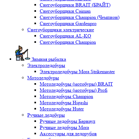
Снегоуборщики BRAIT (БРАЙТ)
Снегоуборщики Caiman
Снегоуборщики Champion (Чемпион)
Снегоуборщики Gardenpro
Снегоуборщики электрические
Снегоуборщики AL-KO
Снегоуборщики Champion
Зимная рыбалка
Электроледобуры
Электроледобуры Mora Strikemaster
Мотоледобуры
Мотоледобуры (мотобуры) BRAIT
Мотоледобуры (мотобуры) Profi
Мотоледобуры Champion
Мотоледобуры Higashi
Мотоледобуры Huter
Ручные ледобуры
Ручные ледобуры Барнаул
Ручные ледобуры Mora
Аксессуары для ледорубов