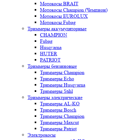
Мотокосы BRAIT
Мотокосы Champion (Чемпион)
Мотокосы EUROLUX
Мотокосы Fubag
Триммеры аккумуляторные
CHAMPION
Fubag
Husqvarna
HUTER
PATRIOT
Триммеры бензиновые
Триммеры Champion
Триммеры Echo
Триммеры Husqvarna
Триммеры Stihl
Триммеры электрические
Триммеры AL-KO
Триммеры Bosch
Триммеры Champion
Триммеры Maxcut
Триммеры Patriot
Электрокосы