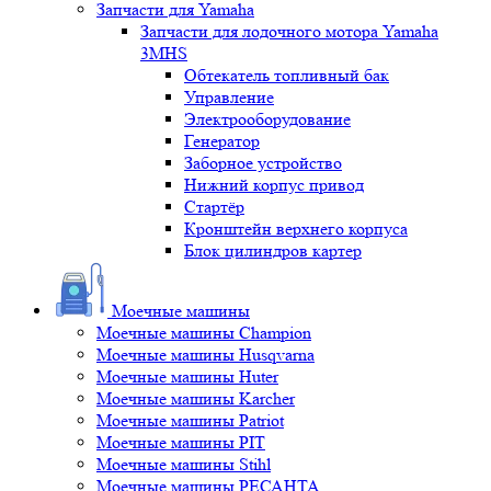
Запчасти для Yamaha
Запчасти для лодочного мотора Yamaha
3MHS
Обтекатель топливный бак
Управление
Электрооборудование
Генератор
Заборное устройство
Нижний корпус привод
Стартёр
Кронштейн верхнего корпуса
Блок цилиндров картер
Моечные машины
Моечные машины Champion
Моечные машины Husqvarna
Моечные машины Huter
Моечные машины Karcher
Моечные машины Patriot
Моечные машины PIT
Моечные машины Stihl
Моечные машины РЕСАНТА