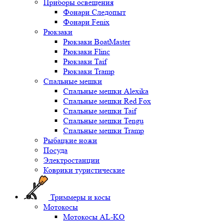
Приборы освещения
Фонари Следопыт
Фонари Fenix
Рюкзаки
Рюкзаки BoatMaster
Рюкзаки Flinc
Рюкзаки Taif
Рюкзаки Tramp
Спальные мешки
Спальные мешки Alexika
Спальные мешки Red Fox
Спальные мешки Taif
Спальные мешки Tengu
Спальные мешки Tramp
Рыбацкие ножи
Посуда
Электростанции
Коврики туристические
Триммеры и косы
Мотокосы
Мотокосы AL-KO