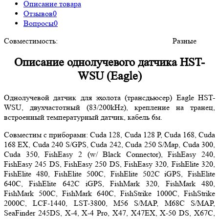
Описание товара
Отзывов
0
Вопросы
0
Совместимость:
Разные
Описание однолучевого датчика HST-
WSU (Eagle)
Однолучевой датчик для эхолота (трансдьюсер) Eagle HST-
WSU, двухчастотный (83/200kHz), крепление на транец,
встроенный температурный датчик, кабель 6м.
Совместим с приборами: Cuda 128, Cuda 128 P, Cuda 168, Cuda
168 EX, Cuda 240 S/GPS, Cuda 242, Cuda 250 S/Map, Cuda 300,
Cuda 350, FishEasy 2 (w/ Black Connector), FishEasy 240,
FishEasy 245 DS, FishEasy 250 DS, FishEasy 320, FishElite 320,
FishElite 480, FishElite 500C, FishElite 502C iGPS, FishElite
640C, FishElite 642C iGPS, FishMark 320, FishMark 480,
FishMark 500C, FishMark 640C, FishStrike 1000C, FishStrike
2000C, LCF-1440, LST-3800, M56 S/MAP, M68C S/MAP,
SeaFinder 245DS, X-4, X-4 Pro, X47, X47EX, X-50 DS, X67C,