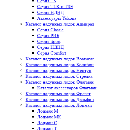
Серия TS
Серия TLK и TSE
Серия НДНД
Аксессуары Yukona
Каталог надувных лодок Адмирал
Серия Classic
Серия РИБ
Серия Sport
Серия НДНД
Серия Comfort
Каталог надувных лодок Boatsman
Каталог надувных лодок Колибри
Каталог надувных лодок Нептун
Каталог надувных лодок Стрелка
Каталог надувных лодок Флагман
Каталог аксессуаров Флагман
Каталог надувных лодок Фрегат
Каталог надувных лодок Дельфин
Каталог надувных лодок Лоцман
Лоцман М
Лоцман МК
Лоцман С
Лоцман Т