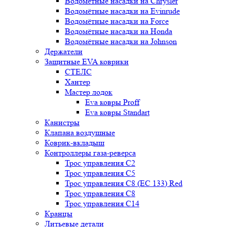
Водомётные насадки на Chrysler
Водомётные насадки на Evinrude
Водомётные насадки на Force
Водомётные насадки на Honda
Водомётные насадки на Johnson
Держатели
Защитные EVA коврики
СТЕЛС
Хантер
Мастер лодок
Eva ковры Proff
Eva ковры Standart
Канистры
Клапана воздушные
Коврик-вкладыш
Контроллеры газа-реверса
Трос управления C2
Трос управления C5
Трос управления C8 (ЕС 133) Red
Трос управления C8
Трос управления C14
Кранцы
Литьевые детали