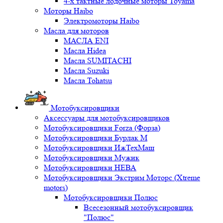
4-х тактные лодочные моторы Toyama
Моторы Haibo
Электромоторы Haibo
Масла для моторов
МАСЛА ENI
Масла Hidea
Масла SUMITACHI
Масла Suzuki
Масла Tohatsu
Мотобуксировщики
Аксессуары для мотобуксировщиков
Мотобуксировщики Forza (Форза)
Мотобуксировщики Бурлак М
Мотобуксировщики ИжТехМаш
Мотобуксировщики Мужик
Мотобуксировщики НЕВА
Мотобуксировщики Экстрим Моторс (Xtreme
motors)
Мотобуксировщики Полюс
Всесезонный мотобуксировщик
"Полюс"