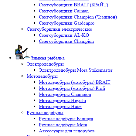
Снегоуборщики BRAIT (БРАЙТ)
Снегоуборщики Caiman
Снегоуборщики Champion (Чемпион)
Снегоуборщики Gardenpro
Снегоуборщики электрические
Снегоуборщики AL-KO
Снегоуборщики Champion
Зимная рыбалка
Электроледобуры
Электроледобуры Mora Strikemaster
Мотоледобуры
Мотоледобуры (мотобуры) BRAIT
Мотоледобуры (мотобуры) Profi
Мотоледобуры Champion
Мотоледобуры Higashi
Мотоледобуры Huter
Ручные ледобуры
Ручные ледобуры Барнаул
Ручные ледобуры Mora
Аксессуары для ледорубов