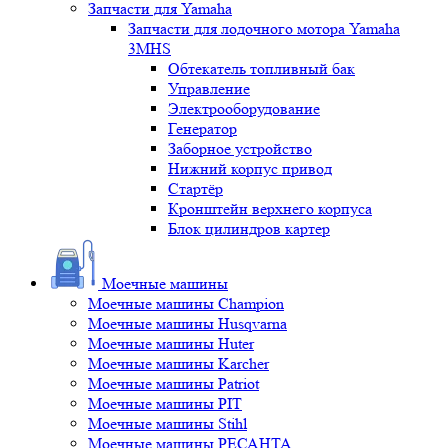
Запчасти для Yamaha
Запчасти для лодочного мотора Yamaha
3MHS
Обтекатель топливный бак
Управление
Электрооборудование
Генератор
Заборное устройство
Нижний корпус привод
Стартёр
Кронштейн верхнего корпуса
Блок цилиндров картер
Моечные машины
Моечные машины Champion
Моечные машины Husqvarna
Моечные машины Huter
Моечные машины Karcher
Моечные машины Patriot
Моечные машины PIT
Моечные машины Stihl
Моечные машины РЕСАНТА