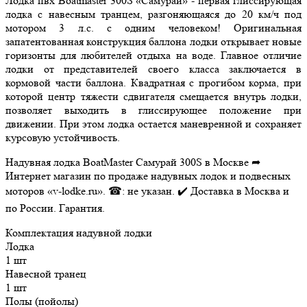
Лодка пвх Boatmaster 300S «Самурай» - первая глиссирующая
лодка с навесным транцем, разгоняющаяся до 20 км/ч под
мотором 3 л.с. с одним человеком! Оригинальная
запатентованная конструкция баллона лодки открывает новые
горизонты для любителей отдыха на воде. Главное отличие
лодки от представителей своего класса заключается в
кормовой части баллона. Квадратная с прогибом корма, при
которой центр тяжести сдвигателя смещается внутрь лодки,
позволяет выходить в глиссирующее положение при
движении. При этом лодка остается маневренной и сохраняет
курсовую устойчивость.
Надувная лодка BoatMaster Самурай 300S в Москве ➦
Интернет магазин по продаже надувных лодок и подвесных
моторов «v-lodke.ru». ☎: не указан. ✔️ Доставка в Москва и
по России. Гарантия.
Комплектация надувной лодки
Лодка
1 шт
Навесной транец
1 шт
Полы (пойолы)