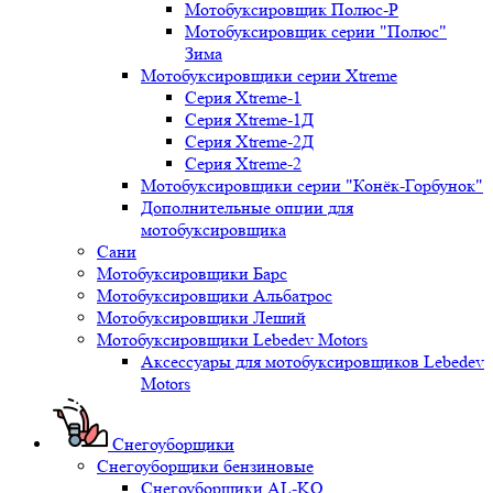
Мотобуксировщик Полюс-Р
Мотобуксировщик серии "Полюс"
Зима
Мотобуксировщики серии Xtreme
Серия Xtreme-1
Серия Xtreme-1Д
Серия Xtreme-2Д
Серия Xtreme-2
Мотобуксировщики серии "Конёк-Горбунок"
Дополнительные опции для
мотобуксировщика
Сани
Мотобуксировщики Барс
Мотобуксировщики Альбатрос
Мотобуксировщики Леший
Мотобуксировщики Lebedev Motors
Аксессуары для мотобуксировщиков Lebedev
Motors
Снегоуборщики
Снегоуборщики бензиновые
Снегоуборщики AL-KO