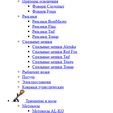
Приборы освещения
Фонари Следопыт
Фонари Fenix
Рюкзаки
Рюкзаки BoatMaster
Рюкзаки Flinc
Рюкзаки Taif
Рюкзаки Tramp
Спальные мешки
Спальные мешки Alexika
Спальные мешки Red Fox
Спальные мешки Taif
Спальные мешки Tengu
Спальные мешки Tramp
Рыбацкие ножи
Посуда
Электростанции
Коврики туристические
Триммеры и косы
Мотокосы
Мотокосы AL-KO