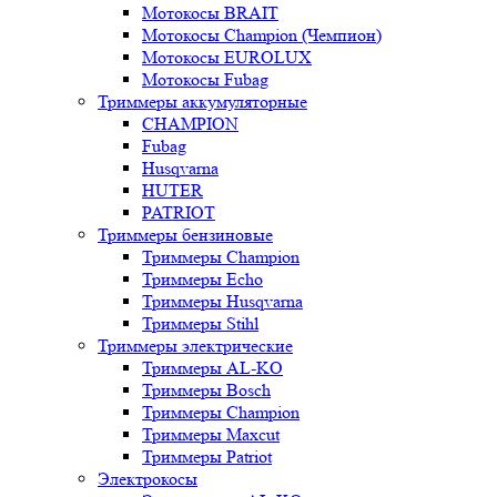
Мотокосы BRAIT
Мотокосы Champion (Чемпион)
Мотокосы EUROLUX
Мотокосы Fubag
Триммеры аккумуляторные
CHAMPION
Fubag
Husqvarna
HUTER
PATRIOT
Триммеры бензиновые
Триммеры Champion
Триммеры Echo
Триммеры Husqvarna
Триммеры Stihl
Триммеры электрические
Триммеры AL-KO
Триммеры Bosch
Триммеры Champion
Триммеры Maxcut
Триммеры Patriot
Электрокосы