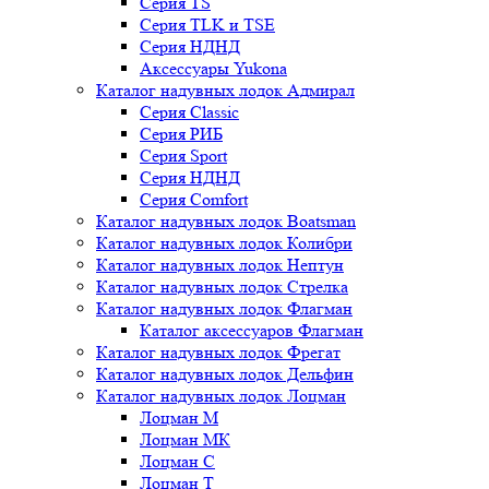
Серия TS
Серия TLK и TSE
Серия НДНД
Аксессуары Yukona
Каталог надувных лодок Адмирал
Серия Classic
Серия РИБ
Серия Sport
Серия НДНД
Серия Comfort
Каталог надувных лодок Boatsman
Каталог надувных лодок Колибри
Каталог надувных лодок Нептун
Каталог надувных лодок Стрелка
Каталог надувных лодок Флагман
Каталог аксессуаров Флагман
Каталог надувных лодок Фрегат
Каталог надувных лодок Дельфин
Каталог надувных лодок Лоцман
Лоцман М
Лоцман МК
Лоцман С
Лоцман Т