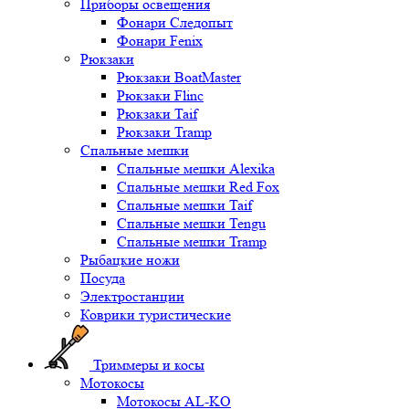
Приборы освещения
Фонари Следопыт
Фонари Fenix
Рюкзаки
Рюкзаки BoatMaster
Рюкзаки Flinc
Рюкзаки Taif
Рюкзаки Tramp
Спальные мешки
Спальные мешки Alexika
Спальные мешки Red Fox
Спальные мешки Taif
Спальные мешки Tengu
Спальные мешки Tramp
Рыбацкие ножи
Посуда
Электростанции
Коврики туристические
Триммеры и косы
Мотокосы
Мотокосы AL-KO