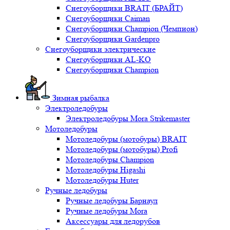
Снегоуборщики BRAIT (БРАЙТ)
Снегоуборщики Caiman
Снегоуборщики Champion (Чемпион)
Снегоуборщики Gardenpro
Снегоуборщики электрические
Снегоуборщики AL-KO
Снегоуборщики Champion
Зимная рыбалка
Электроледобуры
Электроледобуры Mora Strikemaster
Мотоледобуры
Мотоледобуры (мотобуры) BRAIT
Мотоледобуры (мотобуры) Profi
Мотоледобуры Champion
Мотоледобуры Higashi
Мотоледобуры Huter
Ручные ледобуры
Ручные ледобуры Барнаул
Ручные ледобуры Mora
Аксессуары для ледорубов