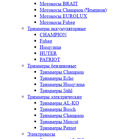
Мотокосы BRAIT
Мотокосы Champion (Чемпион)
Мотокосы EUROLUX
Мотокосы Fubag
Триммеры аккумуляторные
CHAMPION
Fubag
Husqvarna
HUTER
PATRIOT
Триммеры бензиновые
Триммеры Champion
Триммеры Echo
Триммеры Husqvarna
Триммеры Stihl
Триммеры электрические
Триммеры AL-KO
Триммеры Bosch
Триммеры Champion
Триммеры Maxcut
Триммеры Patriot
Электрокосы