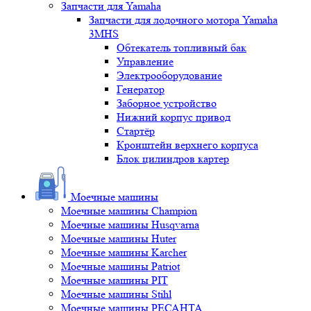
Запчасти для Yamaha
Запчасти для лодочного мотора Yamaha
3MHS
Обтекатель топливный бак
Управление
Электрооборудование
Генератор
Заборное устройство
Нижний корпус привод
Стартёр
Кронштейн верхнего корпуса
Блок цилиндров картер
Моечные машины
Моечные машины Champion
Моечные машины Husqvarna
Моечные машины Huter
Моечные машины Karcher
Моечные машины Patriot
Моечные машины PIT
Моечные машины Stihl
Моечные машины РЕСАНТА