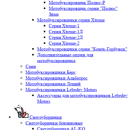
Мотобуксировщик Полюс-Р
Мотобуксировщик серии "Полюс"
Зима
Мотобуксировщики серии Xtreme
Серия Xtreme-1
Серия Xtreme-1Д
Серия Xtreme-2Д
Серия Xtreme-2
Мотобуксировщики серии "Конёк-Горбунок"
Дополнительные опции для
мотобуксировщика
Сани
Мотобуксировщики Барс
Мотобуксировщики Альбатрос
Мотобуксировщики Леший
Мотобуксировщики Lebedev Motors
Аксессуары для мотобуксировщиков Lebedev
Motors
Снегоуборщики
Снегоуборщики бензиновые
Снегоуборщики AL-KO