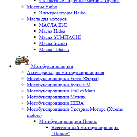
4-х тактные лодочные моторы Toyama
Моторы Haibo
Электромоторы Haibo
Масла для моторов
МАСЛА ENI
Масла Hidea
Масла SUMITACHI
Масла Suzuki
Масла Tohatsu
Мотобуксировщики
Аксессуары для мотобуксировщиков
Мотобуксировщики Forza (Форза)
Мотобуксировщики Бурлак М
Мотобуксировщики ИжТехМаш
Мотобуксировщики Мужик
Мотобуксировщики НЕВА
Мотобуксировщики Экстрим Моторс (Xtreme
motors)
Мотобуксировщики Полюс
Всесезонный мотобуксировщик
"Полюс"