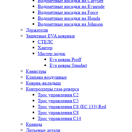
Водомётные насадки на Chrysler
Водомётные насадки на Evinrude
Водомётные насадки на Force
Водомётные насадки на Honda
Водомётные насадки на Johnson
Держатели
Защитные EVA коврики
СТЕЛС
Хантер
Мастер лодок
Eva ковры Proff
Eva ковры Standart
Канистры
Клапана воздушные
Коврик-вкладыш
Контроллеры газа-реверса
Трос управления C2
Трос управления C5
Трос управления C8 (ЕС 133) Red
Трос управления C8
Трос управления C14
Кранцы
Литьевые детали