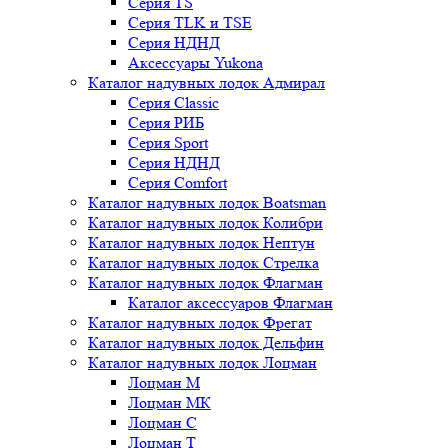
Серия TS
Серия TLK и TSE
Серия НДНД
Аксессуары Yukona
Каталог надувных лодок Адмирал
Серия Classic
Серия РИБ
Серия Sport
Серия НДНД
Серия Comfort
Каталог надувных лодок Boatsman
Каталог надувных лодок Колибри
Каталог надувных лодок Нептун
Каталог надувных лодок Стрелка
Каталог надувных лодок Флагман
Каталог аксессуаров Флагман
Каталог надувных лодок Фрегат
Каталог надувных лодок Дельфин
Каталог надувных лодок Лоцман
Лоцман М
Лоцман МК
Лоцман С
Лоцман Т