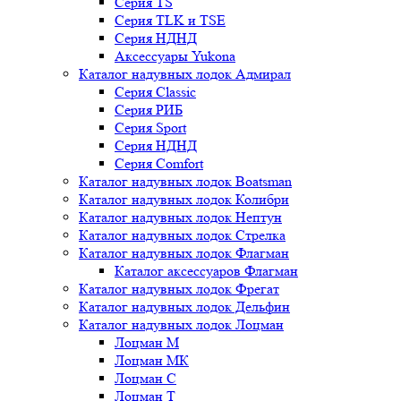
Серия TS
Серия TLK и TSE
Серия НДНД
Аксессуары Yukona
Каталог надувных лодок Адмирал
Серия Classic
Серия РИБ
Серия Sport
Серия НДНД
Серия Comfort
Каталог надувных лодок Boatsman
Каталог надувных лодок Колибри
Каталог надувных лодок Нептун
Каталог надувных лодок Стрелка
Каталог надувных лодок Флагман
Каталог аксессуаров Флагман
Каталог надувных лодок Фрегат
Каталог надувных лодок Дельфин
Каталог надувных лодок Лоцман
Лоцман М
Лоцман МК
Лоцман С
Лоцман Т