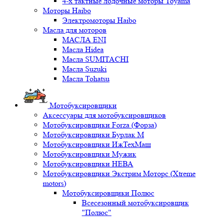
4-х тактные лодочные моторы Toyama
Моторы Haibo
Электромоторы Haibo
Масла для моторов
МАСЛА ENI
Масла Hidea
Масла SUMITACHI
Масла Suzuki
Масла Tohatsu
Мотобуксировщики
Аксессуары для мотобуксировщиков
Мотобуксировщики Forza (Форза)
Мотобуксировщики Бурлак М
Мотобуксировщики ИжТехМаш
Мотобуксировщики Мужик
Мотобуксировщики НЕВА
Мотобуксировщики Экстрим Моторс (Xtreme
motors)
Мотобуксировщики Полюс
Всесезонный мотобуксировщик
"Полюс"