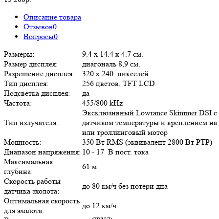
Описание товара
Отзывов
0
Вопросы
0
Размеры:
9.4 x 14.4 x 4.7 см.
Размер дисплея:
диагональ 8,9 см.
Разрешение дисплея:
320 x 240 пикселей
Тип дисплея:
256 цветов, TFT LCD
Подсветка дисплея:
да
Частота:
455/800 kHz
Эксклюзивный Lowrance Skimmer DSI с
Тип излучателя:
датчиком температуры и креплением на
или троллинговый мотор
Мощность:
350 Вт RMS (эквивалент 2800 Вт PTP)
Диапазон напряжения:
10 - 17 В пост. тока
Максимальная
61 м
глубина:
Скорость работы
до 80 км/ч без потери дна
датчика эхолота:
Оптимальная скорость
до 12 км/ч
для эхолота: