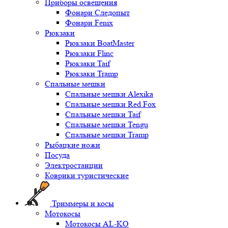
Приборы освещения
Фонари Следопыт
Фонари Fenix
Рюкзаки
Рюкзаки BoatMaster
Рюкзаки Flinc
Рюкзаки Taif
Рюкзаки Tramp
Спальные мешки
Спальные мешки Alexika
Спальные мешки Red Fox
Спальные мешки Taif
Спальные мешки Tengu
Спальные мешки Tramp
Рыбацкие ножи
Посуда
Электростанции
Коврики туристические
Триммеры и косы
Мотокосы
Мотокосы AL-KO