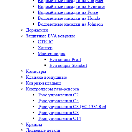
Водомётные насадки на Chrysler
Водомётные насадки на Evinrude
Водомётные насадки на Force
Водомётные насадки на Honda
Водомётные насадки на Johnson
Держатели
Защитные EVA коврики
СТЕЛС
Хантер
Мастер лодок
Eva ковры Proff
Eva ковры Standart
Канистры
Клапана воздушные
Коврик-вкладыш
Контроллеры газа-реверса
Трос управления C2
Трос управления C5
Трос управления C8 (ЕС 133) Red
Трос управления C8
Трос управления C14
Кранцы
Литьевые детали