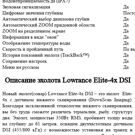
Водонепроницаемость:
да (IPX7)
Звуковая сигнализация
Да
Цифровые значения глубины
Пост
Автоматический выбор диапазона глубин
Да
Автоматический ZOOM придонной области
Да
ZOOM на разделённом экране
Да
Информация в виде "окон"
Да
Отображение температуры воды
Да
Скорость и пройденный путь
По в
История показаний эхолота (TrackBack™)
Да
Сохранение настроек
Да
Меню на русском
Да
Описание эхолота Lowrance Elite-4x DSI
Новый эхолот(сонар) Lowrance Elite-4x DSI – это эхолот Elite-
4x с датчиком нижнего сканирования (DownScan Imaging).
Благодаря эксклюзивной технологии нижнего сканирования,
вы без труда сможете различать термоклин, рыбу, структуру
дна. Эхолот, мощностью 350Вт RMS, пробивает толщу воды
на глубину до 61 метров, оснащен двухчастотным датчиком
DSI (455/800 кГц) с возможностью установки на транец и