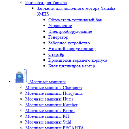
Запчасти для Yamaha
Запчасти для лодочного мотора Yamaha
3MHS
Обтекатель топливный бак
Управление
Электрооборудование
Генератор
Заборное устройство
Нижний корпус привод
Стартёр
Кронштейн верхнего корпуса
Блок цилиндров картер
Моечные машины
Моечные машины Champion
Моечные машины Husqvarna
Моечные машины Huter
Моечные машины Karcher
Моечные машины Patriot
Моечные машины PIT
Моечные машины Stihl
Моечные машины РЕСАНТА