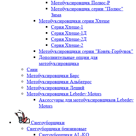
Мотобуксировщик Полюс-Р
Мотобуксировщик серии "Полюс"
Зима
Мотобуксировщики серии Xtreme
Серия Xtreme-1
Серия Xtreme-1Д
Серия Xtreme-2Д
Серия Xtreme-2
Мотобуксировщики серии "Конёк-Горбунок"
Дополнительные опции для
мотобуксировщика
Сани
Мотобуксировщики Барс
Мотобуксировщики Альбатрос
Мотобуксировщики Леший
Мотобуксировщики Lebedev Motors
Аксессуары для мотобуксировщиков Lebedev
Motors
Снегоуборщики
Снегоуборщики бензиновые
Снегоуборщики AL-KO