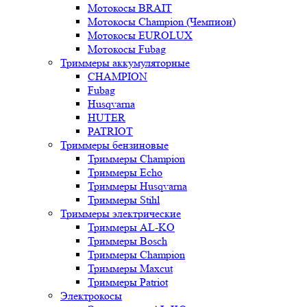
Мотокосы BRAIT
Мотокосы Champion (Чемпион)
Мотокосы EUROLUX
Мотокосы Fubag
Триммеры аккумуляторные
CHAMPION
Fubag
Husqvarna
HUTER
PATRIOT
Триммеры бензиновые
Триммеры Champion
Триммеры Echo
Триммеры Husqvarna
Триммеры Stihl
Триммеры электрические
Триммеры AL-KO
Триммеры Bosch
Триммеры Champion
Триммеры Maxcut
Триммеры Patriot
Электрокосы