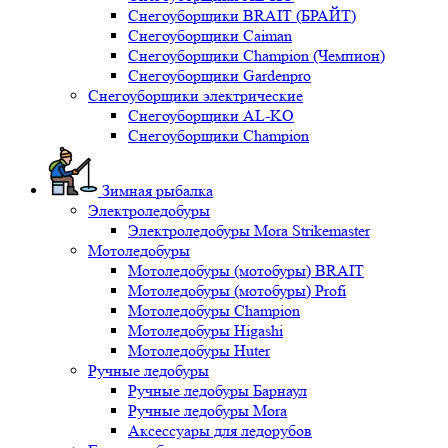
Снегоуборщики BRAIT (БРАЙТ)
Снегоуборщики Caiman
Снегоуборщики Champion (Чемпион)
Снегоуборщики Gardenpro
Снегоуборщики электрические
Снегоуборщики AL-KO
Снегоуборщики Champion
Зимная рыбалка
Электроледобуры
Электроледобуры Mora Strikemaster
Мотоледобуры
Мотоледобуры (мотобуры) BRAIT
Мотоледобуры (мотобуры) Profi
Мотоледобуры Champion
Мотоледобуры Higashi
Мотоледобуры Huter
Ручные ледобуры
Ручные ледобуры Барнаул
Ручные ледобуры Mora
Аксессуары для ледорубов